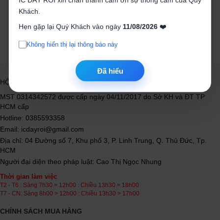
Khách.
Mua ngay
Mua ngay
Hẹn gặp lại Quý Khách vào ngày
11/08/2026
❤️
Không hiển thị lại thông báo này
Đã hiểu
HỘ KINH DOANH LINH KIỆN ĐIỆN TỬ IC ĐÂY RỒI
MST 0314342572 được cấp ngày 04/11/2017 do Sở KH và ĐT TP
HCM cấp
Hotline: 0385593358
Email: icdayroi@gmail.com
Địa chỉ: 04 Đường số 7, Khu phố 3, P. Linh Trung, Q. Thủ Đức, Tp.
HCM
Người đại diện theo pháp luật: Cao Thị Ngọc Nhung
Thời gian làm việc
T2 - T6 : Sáng 7h30 > 12h00 : Chiều 13h30 > 18h00
T7 - CN: Sáng 8h00 > 12h00 : Chiều 13h30 > 17h00
CHÍNH SÁCH MUA HÀNG