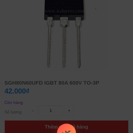
SGH80N60UFD IGBT 80A 600V TO-3P
42.000₫
Còn hàng
-
+
Số lượng
Thêm vào giỏ hàng