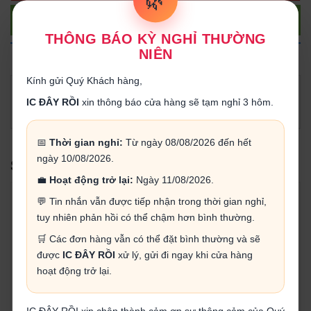
🌿
Gọi điện
THÔNG BÁO KỲ NGHỈ THƯỜNG
NIÊN
THÔNG TIN SẢN PHẨM
Kính gửi Quý Khách hàng,
Tải
datasheet
IC ĐÂY RỒI
xin thông báo cửa hàng sẽ tạm nghỉ 3 hôm.
📅
Thời gian nghỉ:
Từ ngày 08/08/2026 đến hết
ngày 10/08/2026.
SẢN PHẨM LIÊN QUAN
💼
Hoạt động trở lại:
Ngày 11/08/2026.
💬 Tin nhắn vẫn được tiếp nhận trong thời gian nghỉ,
tuy nhiên phản hồi có thể chậm hơn bình thường.
🛒 Các đơn hàng vẫn có thể đặt bình thường và sẽ
được
IC ĐÂY RỒI
xử lý, gửi đi ngay khi cửa hàng
hoạt động trở lại.
FDN337N MOSFET N-CH
AO3400A MOSFET
30V 2.2A SOT-23-3
SOT23-3 N-1CH 5A 30V
(UMW)
4.000₫
1.500₫
IC ĐÂY RỒI xin chân thành cảm ơn sự thông cảm của Quý