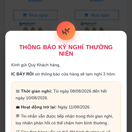
Mua ngay
Mua ngay
🌿
THÔNG BÁO KỲ NGHỈ THƯỜNG
NIÊN
Tụ Multilayer Ceramic
Tụ Multilayer Ceramic
22nf50v (gói 10 con)
220pf50v (gói 10 con)
Kính gửi Quý Khách hàng,
3.000₫
3.000₫
IC ĐÂY RỒI
xin thông báo cửa hàng sẽ tạm nghỉ 3 hôm.
Mua ngay
Mua ngay
📅
Thời gian nghỉ:
Từ ngày 08/08/2026 đến hết
ngày 10/08/2026.
💼
Hoạt động trở lại:
Ngày 11/08/2026.
💬 Tin nhắn vẫn được tiếp nhận trong thời gian nghỉ,
tuy nhiên phản hồi có thể chậm hơn bình thường.
🛒 Các đơn hàng vẫn có thể đặt bình thường và sẽ