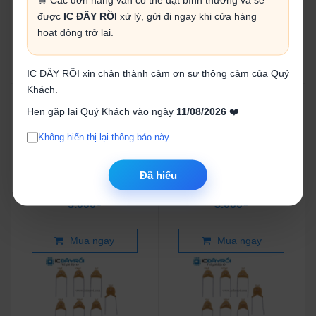
Tụ Multilayer Ceramic
Tụ Multilayer Ceramic
22pf50v (gói 10 con)
200pf50v (gói 10 con)
được
IC ĐÂY RỒI
xử lý, gửi đi ngay khi cửa hàng
3.000₫
3.000₫
hoạt động trở lại.
Mua ngay
Mua ngay
IC ĐÂY RỒI xin chân thành cảm ơn sự thông cảm của Quý
Khách.
Hẹn gặp lại Quý Khách vào ngày
11/08/2026
❤️
Không hiển thị lại thông báo này
Tụ Multilayer Ceramic
Tụ Multilayer Ceramic
Đã hiểu
20pf50v (gói 10 con)
15pf50v (gói 10 con)
3.000₫
3.000₫
Mua ngay
Mua ngay