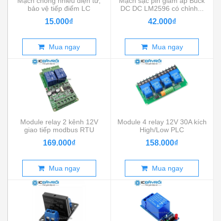
Mạch chống nhiễu điện từ,
Mạch sạc pin giảm áp Buck
bảo vệ tiếp điểm LC
DC DC LM2596 có chỉnh...
15.000₫
42.000₫
Mua ngay
Mua ngay
Module relay 2 kênh 12V
Module 4 relay 12V 30A kích
giao tiếp modbus RTU
High/Low PLC
RS485
169.000₫
158.000₫
Mua ngay
Mua ngay