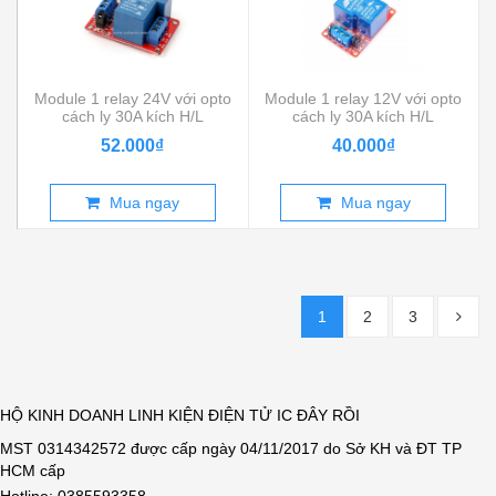
Module 1 relay 24V với opto
Module 1 relay 12V với opto
cách ly 30A kích H/L
cách ly 30A kích H/L
52.000₫
40.000₫
Mua ngay
Mua ngay
1
2
3
HỘ KINH DOANH LINH KIỆN ĐIỆN TỬ IC ĐÂY RỒI
MST 0314342572 được cấp ngày 04/11/2017 do Sở KH và ĐT TP
HCM cấp