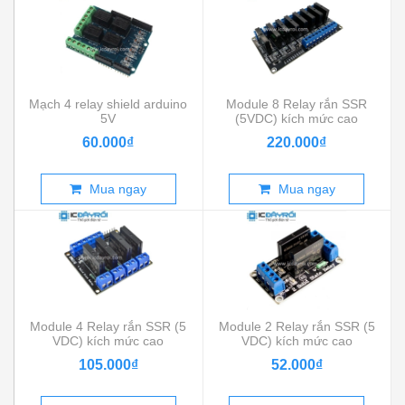
Mạch 4 relay shield arduino
Module 8 Relay rắn SSR
5V
(5VDC) kích mức cao
60.000₫
220.000₫
Mua ngay
Mua ngay
Module 4 Relay rắn SSR (5
Module 2 Relay rắn SSR (5
VDC) kích mức cao
VDC) kích mức cao
105.000₫
52.000₫