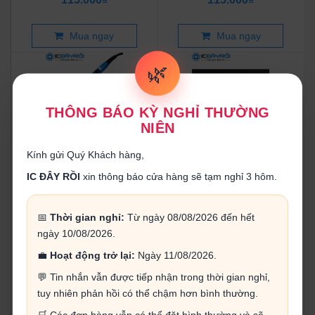
Mua ngay
Mua ngay
🌿
THÔNG BÁO KỲ NGHỈ THƯỜNG
NIÊN
Mỏ hàn có màn hình LCD
Mũi hàn móng ngựa 40W
hiển thị 908DR 80W
Kính gửi Quý Khách hàng,
260.000₫
14.000₫
IC ĐÂY RỒI
xin thông báo cửa hàng sẽ tạm nghỉ 3 hôm.
Mua ngay
Mua ngay
📅
Thời gian nghỉ:
Từ ngày 08/08/2026 đến hết
ngày 10/08/2026.
💼
Hoạt động trở lại:
Ngày 11/08/2026.
💬 Tin nhắn vẫn được tiếp nhận trong thời gian nghỉ,
tuy nhiên phản hồi có thể chậm hơn bình thường.
🛒 Các đơn hàng vẫn có thể đặt bình thường và sẽ