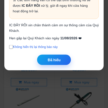
Đế gác mỏ hàn kèm kính lúp
Mỡ hàn BEST 150g
có đèn
được
IC ĐÂY RỒI
xử lý, gửi đi ngay khi cửa hàng
170.000₫
29.000₫
hoạt động trở lại.
Mua ngay
Mua ngay
IC ĐÂY RỒI xin chân thành cảm ơn sự thông cảm của Quý
Khách.
Hẹn gặp lại Quý Khách vào ngày
11/08/2026
❤️
Không hiển thị lại thông báo này
Đế gác mỏ hàn đa chức
Combo 3 đầu mũi hàn 60W
Đã hiểu
năng
cong
120.000₫
45.000₫
Mua ngay
Mua ngay