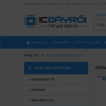
Thế giới linh kiện điện tử, ic các loại, atmega, stm, ic 8051, ic 7
Arduin
TRANG CHỦ
SẢN PHẨM
CẮT KHẮC LASER
Trang chủ
Servo và phụ kiện servo
SERV
DANH MỤC SẢN PHẨM
RASPBERRY PI
ARDUINO
MÀN HÌNH LCD