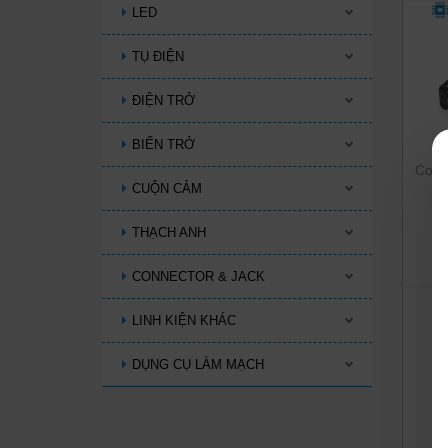
LED
TỤ ĐIỆN
ĐIỆN TRỞ
BIẾN TRỞ
Comb
CUỘN CẢM
THẠCH ANH
CONNECTOR & JACK
LINH KIỆN KHÁC
DỤNG CỤ LÀM MẠCH