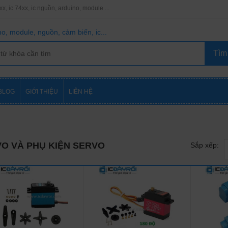
8xx, ic 74xx, ic nguồn, arduino, module ...
o, module, nguồn, cảm biến, ic...
BLOG
GIỚI THIỆU
LIÊN HỆ
O VÀ PHỤ KIỆN SERVO
Sắp xếp: