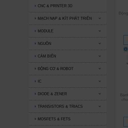
CNC & PRINTER 3D
Động
MẠCH NẠP & KÍT PHÁT TRIỂN
MODULE
NGUỒN
CẢM BIẾN
ĐỘNG CƠ & ROBOT
IC
DIODE & ZENER
Bán
ch
TRANSISTORS & TRIACS
MOSFETS & FETS