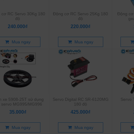
 cơ RC Servo 30Kg 180
Động cơ RC Servo 25Kg 180
Động cơ
độ
độ
ge
240.000₫
220.000₫
Mua ngay
Mua ngay
h xe 5908-25T sử dụng
Servo Digital RC SR-6120MG
Servo
o servo MG995/MG996
180 độ
35.000₫
425.000₫
Mua ngay
Mua ngay