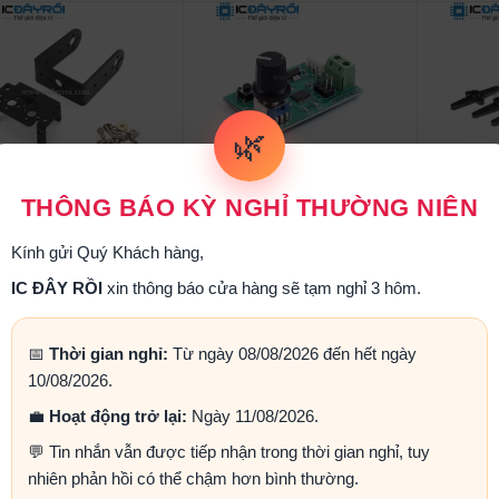
🌿
o gá RC servo MG996,
Mạch điều khiển servo
Servo M
THÔNG BÁO KỲ NGHỈ THƯỜNG NIÊN
MG995
MG996 MG995 SG90 UART
r
50.000₫
85.000₫
Kính gửi Quý Khách hàng,
IC ĐÂY RỒI
xin thông báo cửa hàng sẽ tạm nghỉ 3 hôm.
Mua ngay
Mua ngay
📅
Thời gian nghỉ:
Từ ngày 08/08/2026 đến hết ngày
10/08/2026.
💼
Hoạt động trở lại:
Ngày 11/08/2026.
💬 Tin nhắn vẫn được tiếp nhận trong thời gian nghỉ, tuy
nhiên phản hồi có thể chậm hơn bình thường.