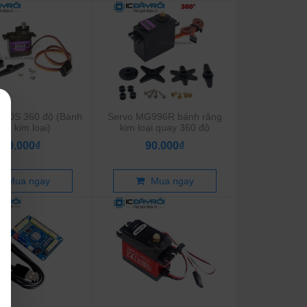
G90S 360 độ (Bánh
Servo MG996R bánh răng
ăng kim loại)
kim loại quay 360 độ
69.000₫
90.000₫
Mua ngay
Mua ngay