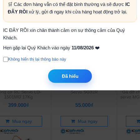
 cơ servo 360 độ SG90
Động cơ RC Servo
Mạch đ
🛒 Các đơn hàng vẫn có thể đặt bình thường và sẽ được
IC
TD8120MG 20Kg
ĐÂY RỒI
xử lý, gửi đi ngay khi cửa hàng hoạt động trở lại.
40.000₫
250.000₫
IC ĐÂY RỒI xin chân thành cảm ơn sự thông cảm của Quý
Mua ngay
Mua ngay
Khách.
Hẹn gặp lại Quý Khách vào ngày
11/08/2026
❤️
Không hiển thị lại thông báo này
Đã hiểu
ộng cơ RC Servo LD-
Servo SG92R
Gá đỡ ch
1501MG 17Kg
servo MG
399.000₫
55.000₫
Mua ngay
Mua ngay