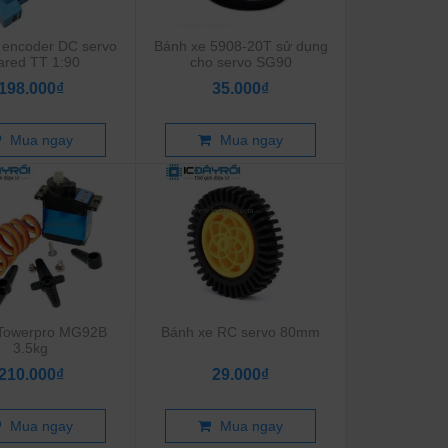
 encoder DC servo
Bánh xe 5908-20T sử dụng
ared TT 1:90
cho servo SG90
198.000₫
35.000₫
Mua ngay
Mua ngay
 Towerpro MG92B
Bánh xe RC servo 80mm
3.5kg
210.000₫
29.000₫
Mua ngay
Mua ngay