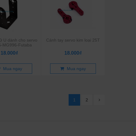
ữ U dành cho servo
Cánh tay servo kim loại 25T
-MG996-Futaba
18.000₫
18.000₫
Mua ngay
Mua ngay
1
2