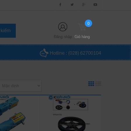
0
Đăng nhập
Giỏ hàng
Hotline :
(028) 62700104