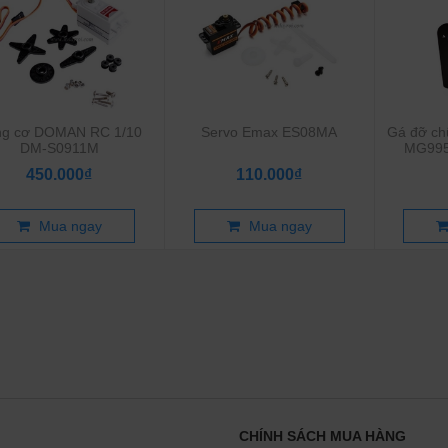
ng cơ DOMAN RC 1/10
Servo Emax ES08MA
Gá đỡ ch
DM-S0911M
MG995
450.000₫
110.000₫
Mua ngay
Mua ngay
CHÍNH SÁCH MUA HÀNG