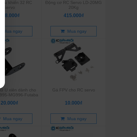
iều khiển 32 RC
Động cơ RC Servo LD-20MG
Servo
20Kg
468.000₫
415.000₫
Mua ngay
Mua ngay
ữ U xiên dành cho
Gá FPV cho RC servo
995-MG996-Futaba
20.000₫
10.000₫
Mua ngay
Mua ngay