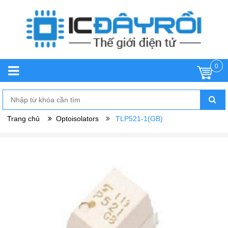
0
Trang chủ
Optoisolators
TLP521-1(GB)