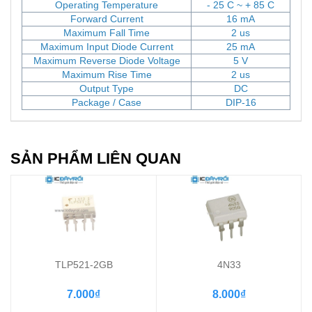
Operating Temperature
- 25 C ~ + 85 C
Forward Current
16 mA
Maximum Fall Time
2 us
Maximum Input Diode Current
25 mA
Maximum Reverse Diode Voltage
5 V
Maximum Rise Time
2 us
Output Type
DC
Package / Case
DIP-16
SẢN PHẨM LIÊN QUAN
TLP521-2GB
4N33
7.000₫
8.000₫