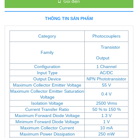
Gọi điện
THÔNG TIN SẢN PHẨM
Category
Photocouplers
Transistor
Family
Output
Configuration
1 Channel
Input Type
AC/DC
Output Device
NPN Phototransistor
Maximum Collector Emitter Voltage
55 V
Maximum Collector Emitter Saturation
0.4 V
Voltage
Isolation Voltage
2500 Vrms
Current Transfer Ratio
50 % to 150 %
Maximum Forward Diode Voltage
1.3 V
Minimum Forward Diode Voltage
1 V
Maximum Collector Current
10 mA
Maximum Power Dissipation
250 mW