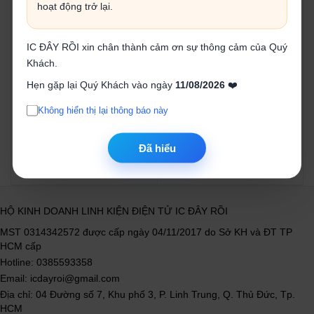
hoạt động trở lại.
IC ĐÂY RỒI xin chân thành cảm ơn sự thông cảm của Quý
Tụ 1.2uF/400V 400V125J
Tụ 1.5uF/400V 400V155J
Khách.
4.500₫
4.000₫
Hẹn gặp lại Quý Khách vào ngày
11/08/2026
❤️
Không hiển thị lại thông báo này
Mua ngay
Mua ngay
Đã hiểu
HỘ KINH DOANH LINH KIỆN ĐIỆN TỬ IC ĐÂY RỒI
MST 0314342572 được cấp ngày 04/11/2017 do Sở KH và ĐT TP
HCM cấp
Hotline: 0385593358
Email: icdayroi@gmail.com
Địa chỉ: 04 Đường số 7, Khu phố 3, P. Linh Trung, Q. Thủ Đức, Tp.
HCM