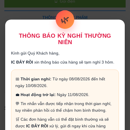
Gọi điện
🌿
THÔNG TIN SẢN PHẨM
Thông số kỹ thuật:
THÔNG BÁO KỲ NGHỈ THƯỜNG
NIÊN
Điện dung: 2.2uF
Điện áp: 50V
Kính gửi Quý Khách hàng,
Nhiệt độ hoạt động: -55°C -- 125°C
IC ĐÂY RỒI
xin thông báo cửa hàng sẽ tạm nghỉ 3 hôm.
Loại: Điện dung cố định
📅
Thời gian nghỉ:
Từ ngày 08/08/2026 đến hết
Kích thước: 5*11MM
ngày 10/08/2026.
💼
Hoạt động trở lại:
Ngày 11/08/2026.
💬 Tin nhắn vẫn được tiếp nhận trong thời gian nghỉ,
SẢN PHẨM LIÊN QUAN
tuy nhiên phản hồi có thể chậm hơn bình thường.
🛒 Các đơn hàng vẫn có thể đặt bình thường và sẽ
được
IC ĐÂY RỒI
xử lý, gửi đi ngay khi cửa hàng