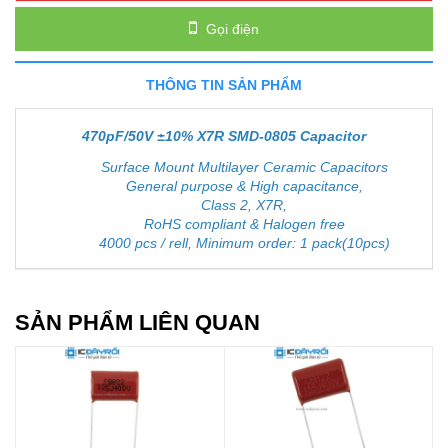
Gọi điện
THÔNG TIN SẢN PHẨM
470pF/50V ±10% X7R SMD-0805 Capacitor
Surface Mount Multilayer Ceramic Capacitors
General purpose & High capacitance,
Class 2, X7R,
RoHS compliant & Halogen free
4000 pcs / rell, Minimum order: 1 pack(10pcs)
SẢN PHẨM LIÊN QUAN