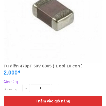
Tụ điện 470pF 50V 0805 ( 1 gói 10 con )
2.000₫
Còn hàng
-
+
Số lượng
Thêm vào giỏ hàng