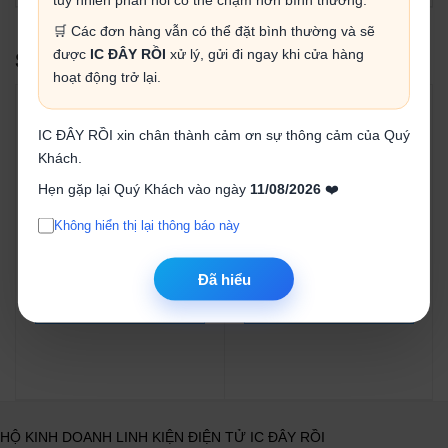
🛒 Các đơn hàng vẫn có thể đặt bình thường và sẽ
được
IC ĐÂY RỒI
xử lý, gửi đi ngay khi cửa hàng
SẢN PHẨM LIÊN QUAN
hoạt động trở lại.
IC ĐÂY RỒI xin chân thành cảm ơn sự thông cảm của Quý
Khách.
Hẹn gặp lại Quý Khách vào ngày
11/08/2026
❤️
Mạch nạp DAPLINK
Mạch ra chân
Không hiển thị lại thông báo này
STM32 cổng Type-C
ATtiny13A/ATtiny25
/ATtiny45/ATtiny85
59.000₫
18.000₫
Đã hiểu
Mua ngay
Mua ngay
HỘ KINH DOANH LINH KIỆN ĐIỆN TỬ IC ĐÂY RỒI