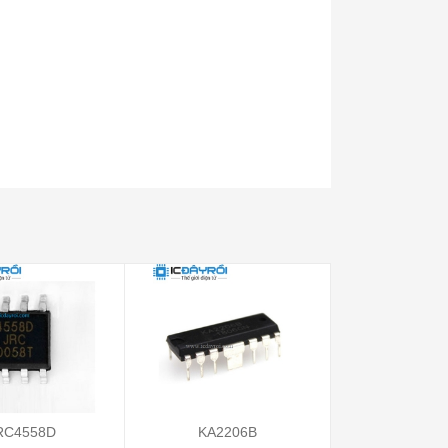
RC4558D
KA2206B
LF353