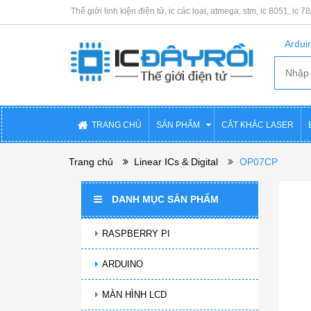
Thế giới linh kiện điện tử, ic các loại, atmega, stm, ic 8051, ic 7
Arduin
TRANG CHỦ
SẢN PHẨM
CẮT KHẮC LASER
Trang chủ
Linear ICs & Digital
OP07CP
DANH MỤC SẢN PHẨM
RASPBERRY PI
ARDUINO
MÀN HÌNH LCD