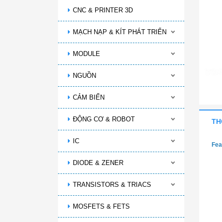
CNC & PRINTER 3D
MẠCH NẠP & KÍT PHÁT TRIỂN
MODULE
NGUỒN
CẢM BIẾN
ĐỘNG CƠ & ROBOT
TH
IC
Fea
DIODE & ZENER
TRANSISTORS & TRIACS
MOSFETS & FETS