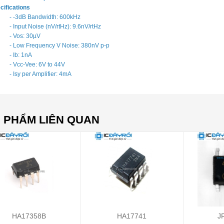
cifications
- -3dB Bandwidth: 600kHz
- Input Noise (nV/rtHz): 9.6nV/rtHz
- Vos: 30µV
- Low Frequency V Noise: 380nV p-p
- Ib: 1nA
- Vcc-Vee: 6V to 44V
- Isy per Amplifier: 4mA
 PHẨM LIÊN QUAN
HA17358B
HA17741
J