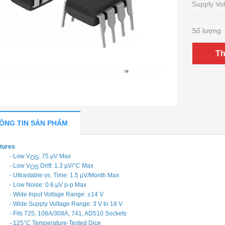
Supply Vol
Số lượng
Th
ÔNG TIN SẢN PHẨM
tures
- Low V
: 75 µV Max
OS
- Low V
Drift: 1.3 µV/°C Max
OS
- Ultrastable vs. Time: 1.5 µV/Month Max
- Low Noise: 0.6 µV p-p Max
- Wide Input Voltage Range: ±14 V
- Wide Supply Voltage Range: 3 V to 18 V
- Fits 725, 108A/308A, 741, AD510 Sockets
- 125°C Temperature-Tested Dice