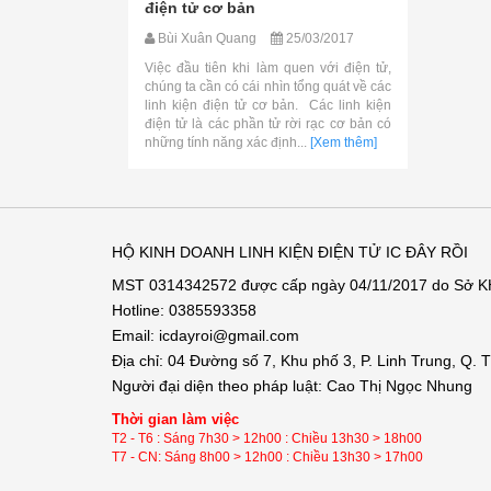
điện tử cơ bản
Bùi Xuân Quang
25/03/2017
Việc đầu tiên khi làm quen với điện tử,
chúng ta cần có cái nhìn tổng quát về các
linh kiện điện tử cơ bản. Các linh kiện
điện tử là các phần tử rời rạc cơ bản có
những tính năng xác định...
[Xem thêm]
HỘ KINH DOANH LINH KIỆN ĐIỆN TỬ IC ĐÂY RỒI
MST 0314342572 được cấp ngày 04/11/2017 do Sở 
Hotline: 0385593358
Email: icdayroi@gmail.com
Địa chỉ: 04 Đường số 7, Khu phố 3, P. Linh Trung, Q.
Người đại diện theo pháp luật: Cao Thị Ngọc Nhung
Thời gian làm việc
T2 - T6 : Sáng 7h30 > 12h00 : Chiều 13h30 > 18h00
T7 - CN: Sáng 8h00 > 12h00 : Chiều 13h30 > 17h00