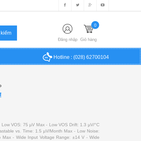
0
Đăng nhập
Giỏ hàng
Hotline :
(028) 62700104
P
₫
- Low VOS: 75 µV Max - Low VOS Drift: 1.3 µV/°C
rastable vs. Time: 1.5 µV/Month Max - Low Noise:
p Max - Wide Input Voltage Range: ±14 V - Wide