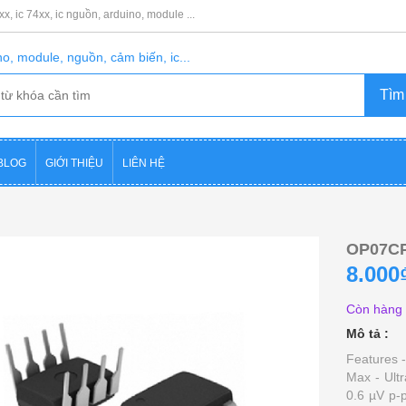
8xx, ic 74xx, ic nguồn, arduino, module ...
o, module, nguồn, cảm biến, ic...
BLOG
GIỚI THIỆU
LIÊN HỆ
OP07C
8.000
Còn hàng
Mô tả :
Features 
Max - Ult
0.6 µV p-