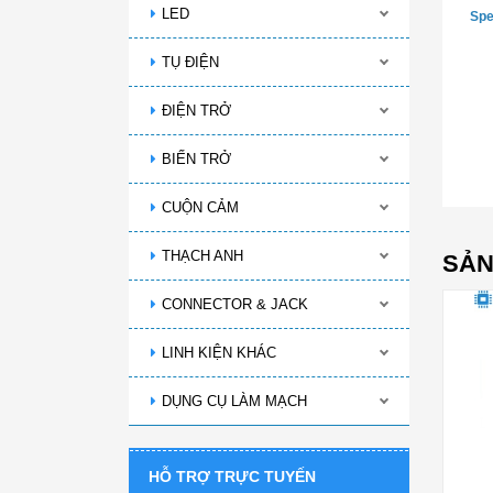
LED
Spe
TỤ ĐIỆN
ĐIỆN TRỞ
BIẾN TRỞ
CUỘN CẢM
THẠCH ANH
SẢN
CONNECTOR & JACK
LINH KIỆN KHÁC
DỤNG CỤ LÀM MẠCH
HỖ TRỢ TRỰC TUYẾN