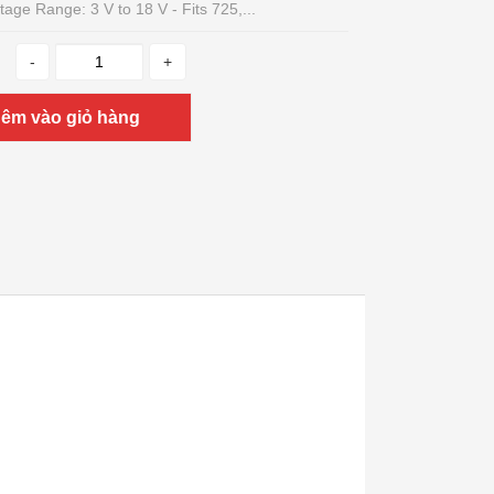
tage Range: 3 V to 18 V - Fits 725,...
-
+
êm vào giỏ hàng