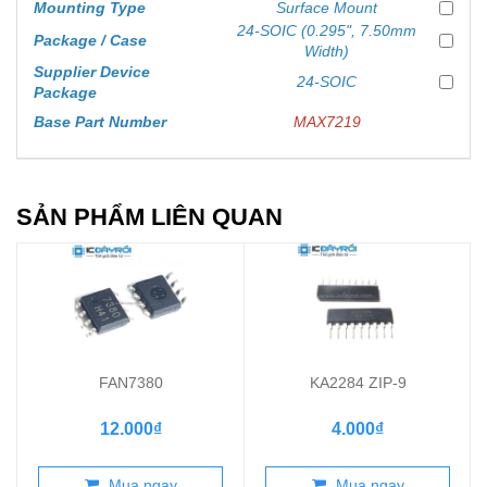
Mounting Type
Surface Mount
24-SOIC (0.295", 7.50mm
Package / Case
Width)
Supplier Device
24-SOIC
Package
Base Part Number
MAX7219
SẢN PHẨM LIÊN QUAN
FAN7380
KA2284 ZIP-9
12.000₫
4.000₫
Mua ngay
Mua ngay