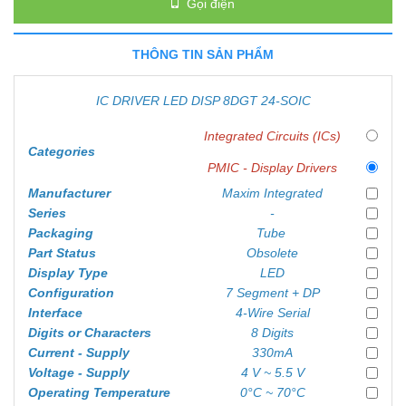
Gọi điện
THÔNG TIN SẢN PHẨM
IC DRIVER LED DISP 8DGT 24-SOIC
Integrated Circuits (ICs)
Categories
PMIC - Display Drivers
Manufacturer
Maxim Integrated
Series
-
Packaging
Tube
Part Status
Obsolete
Display Type
LED
Configuration
7 Segment + DP
Interface
4-Wire Serial
Digits or Characters
8 Digits
Current - Supply
330mA
Voltage - Supply
4 V ~ 5.5 V
Operating Temperature
0°C ~ 70°C