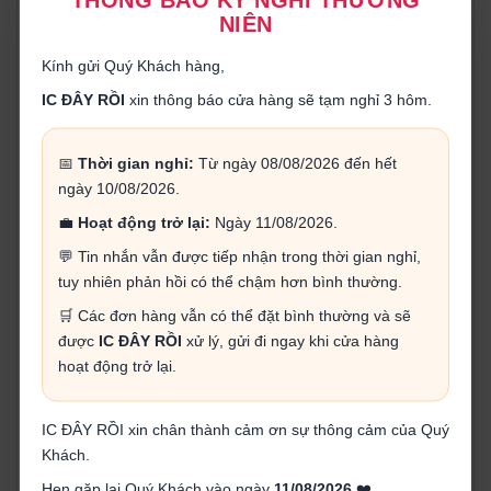
điều khiển tương ứng, là có thể làm cho động cơ chạy ngay.
NIÊN
Dòng L293 có 2 loại: L293B/E và L293D, dòng L293B có khả
năng chịu tải cao hơn (1A so với 600mA của L293D) nhưng
Kính gửi Quý Khách hàng,
không có đi ốt bảo vệ vi điều khiển.
IC ĐÂY RỒI
xin thông báo cửa hàng sẽ tạm nghỉ 3 hôm.
- Với mỗi motor, bạn cần 3 chân từ vi điều khiển kết nối với
L293D, trong đó có 1 chân điều khiển tốc độ đông cơ dùng
📅
Thời gian nghỉ:
Từ ngày 08/08/2026 đến hết
xung PWM, 2 chân còn lại là logic 0 hoặc 1 dùng điều chỉnh
ngày 10/08/2026.
chiều quay của motor.
💼
Hoạt động trở lại:
Ngày 11/08/2026.
- Tín hiệu điều khiển được xử lý độc lập với nhau với từng
💬 Tin nhắn vẫn được tiếp nhận trong thời gian nghỉ,
đầu ra. Ví dụ: bạn có thể điều khiển 2 động cơ DC chạy với
tuy nhiên phản hồi có thể chậm hơn bình thường.
tốc độ khác nhau, hướng khác nhau, 1 động cơ dừng còn 1
động cơ chạy...
🛒 Các đơn hàng vẫn có thể đặt bình thường và sẽ
được
IC ĐÂY RỒI
xử lý, gửi đi ngay khi cửa hàng
- Mỗi kênh của L293D chịu được tải 600mA và dòng đỉnh là
hoạt động trở lại.
1A.
- Để sử dụng các động cơ công suất cao hơn, bạn chỉ việc
IC ĐÂY RỒI xin chân thành cảm ơn sự thông cảm của Quý
gắn song song 2 hoặc nhiều L293 lại với nhau. Với 2 IC
Khách.
L293, bạn sẽ có tải chịu được là 1.2A và tải đỉnh là 2A.
Hẹn gặp lại Quý Khách vào ngày
11/08/2026
❤️