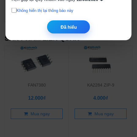
- L293D có chức năng tự động ngắt khi bị nóng quá mức
Không hiển thị lại thông báo này
nhằm bảo vệ IC.
Đã hiểu
SẢN PHẨM LIÊN QUAN
FAN7380
KA2284 ZIP-9
12.000₫
4.000₫
Mua ngay
Mua ngay