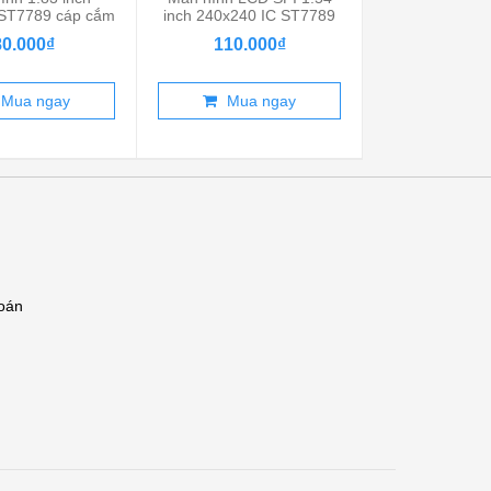
ST7789 cáp cắm
inch 240x240 IC ST7789
inch 2 màu (
13P
TF...
dư...
80.000₫
110.000₫
88.00
Mua ngay
Mua ngay
Mua 
toán