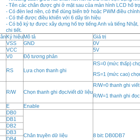
- Tên các chân được ghi ở mặt sau của màn hình LCD hổ trợ v
- Có đèn led nền, có thể dùng biến trở hoặc PWM điều chình
- Có thể được điều khiển với 6 dây tín hiệu
- Có bộ ký tự được xây dựng hổ trợ tiếng Anh và tiếng Nhậ
chi tiết.
ân
Ký hiệu
Mô tả
Giá trị
VSS
GND
0V
VCC
5V
V0
Độ tương phản
RS=0 (mức thấp) chọ
RS
Lựa chọn thanh ghi
RS=1 (mức cao) chọn
R/W=0 thanh ghi viết
R/W
Chọn thanh ghi đọc/viết dữ liệu
R/W=1 thanh ghi đọc
E
Enable
DB0
DB1
DB2
DB3
Chân truyền dữ liệu
8 bit: DB0DB7
DB4