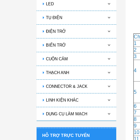
LED
TỤ ĐIỆN
ĐIỆN TRỞ
Ch
1
BIẾN TRỞ
2
3
CUỘN CẢM
4
THẠCH ANH
CONNECTOR & JACK
5
LINH KIỆN KHÁC
6
7
DỤNG CỤ LÀM MẠCH
8
9
10
HỖ TRỢ TRỰC TUYẾN
11