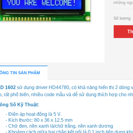
những ngư
Số lượng
Th
ÔNG TIN SẢN PHẨM
D 1602
sử dụng driver HD44780, có khả năng hiển thị 2 dòng v
o, rất phổ biến, nhiều code mẫu và dễ sử dụng thích hợp cho 
ông Số Kỹ Thuật:
- Điện áp hoạt động là 5 V.
- Kích thước: 80 x 36 x 12.5 mm
- Chữ đen, nền xanh lá/chữ trắng, nền xanh dương
- Khoảng cách giữa hai chân kết nối là 0.1 inch tiện dụng kh