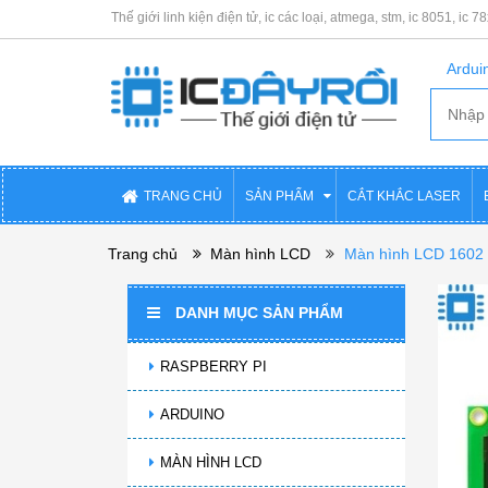
Thế giới linh kiện điện tử, ic các loại, atmega, stm, ic 8051, ic 7
Arduin
TRANG CHỦ
SẢN PHẨM
CẮT KHẮC LASER
Trang chủ
Màn hình LCD
Màn hình LCD 1602
DANH MỤC SẢN PHẨM
RASPBERRY PI
ARDUINO
MÀN HÌNH LCD