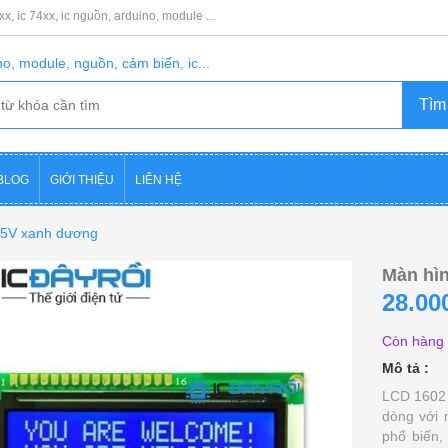
8xx, ic 74xx, ic nguồn, arduino, module ...
o, module, nguồn, cảm biến, ic...
BLOG
GIỚI THIỆU
LIÊN HỆ
 5V xanh dương
Màn hì
28.00
Còn hàng
Mô tả :
LCD 1602 
dòng với 
phổ biến,