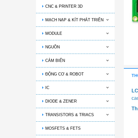
CNC & PRINTER 3D
MẠCH NẠP & KÍT PHÁT TRIỂN
MODULE
NGUỒN
CẢM BIẾN
ĐỘNG CƠ & ROBOT
TH
IC
LC
ca
DIODE & ZENER
Th
TRANSISTORS & TRIACS
MOSFETS & FETS