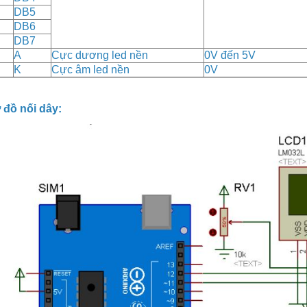
DB5
DB6
DB7
A
Cực dương led nền
0V đến 5V
K
Cực âm led nền
0V
 đồ nối dây: