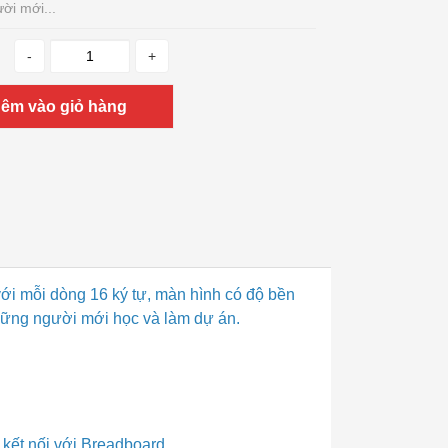
ời mới...
-
+
êm vào giỏ hàng
ới mỗi dòng 16 ký tự, màn hình có độ bền
những người mới học và làm dự án.
i kết nối với Breadboard.