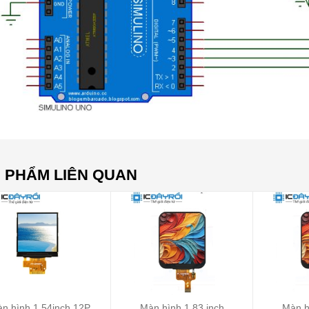
 PHẨM LIÊN QUAN
n hình 1.54inch 12P
Màn hình 1.83 inch
Màn h