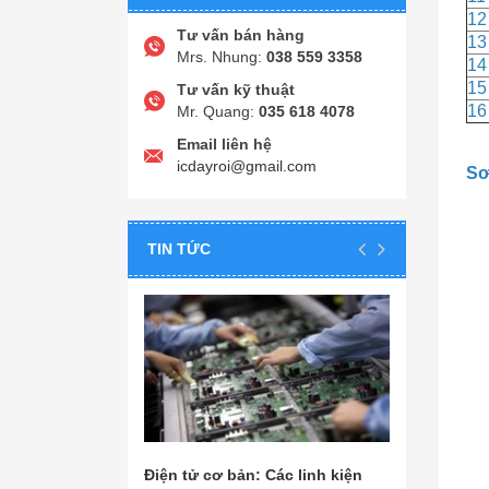
12
Tư vấn bán hàng
13
Mrs. Nhung:
038 559 3358
14
15
Tư vấn kỹ thuật
16
Mr. Quang:
035 618 4078
Email liên hệ
icdayroi@gmail.com
Sơ
TIN TỨC
Điện tử cơ bản: Các linh kiện