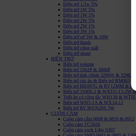
Điện trở 1/2w 5%
Điện trở 1W 5%
Điện trở 1W 1%
Điện trở 2W 5%
Điện trở 2W 1%
Điện trở 3W 1%
Điện trở sứ 5W & 10W
Điện trở thanh
Điện trở công suất
Điện trở shunt
BIẾN TRỞ
Biến trở volume
Biến trở 3362P & 3006P
Biến trở tinh chỉnh 3296W & 3296X
Biến trở cúc áo & Biến trở RM063
Biến trở RK097G & RV12MM & R
Biến trở 3590S-2 & WXD3-13-2W
Triết áp có công tắc WH138 & W
Biến trở WH5-1A & WX14-12
Biến trở RV30YN20S 3W
CUỘN CẢM
Cuộn cảm cắm 0608 & 0810 & 0912
Cuộn cảm TC5026
Cuộn cảm vạch 1/4w 0307
Cuộn cảm SMD 0603 & 0805 & 120