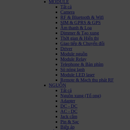
MODULE
Tất cả
Camera
RF & Bluetooth & Wifi
SIM & GPRS & GPS
Âm thanh & Loa
Dimmer & Tạo xung
Thời gian & Hiển thị
Giao tiếp & Chuyển đổi
Driver
Module nguồn
Module Relay
Telephone & Bàn phím
Sò nóng lạnh
Module LED laser
Remote & Mạch thu phát RF
NGUỒN
Tất cả
Nguồn xung (Tổ ong)
Adapter
DC - DC
AC - DC
Jack cắm
Pin & Sạc
Biến áp