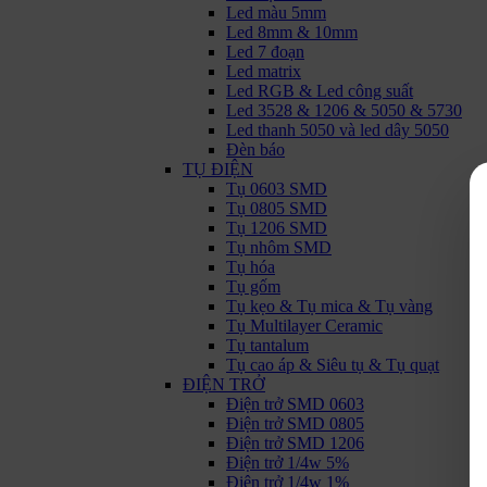
Led màu 5mm
Led 8mm & 10mm
Led 7 đoạn
Led matrix
Led RGB & Led công suất
Led 3528 & 1206 & 5050 & 5730
Led thanh 5050 và led dây 5050
Đèn báo
TỤ ĐIỆN
Tụ 0603 SMD
Tụ 0805 SMD
Tụ 1206 SMD
Tụ nhôm SMD
Tụ hóa
Tụ gốm
Tụ kẹo & Tụ mica & Tụ vàng
Tụ Multilayer Ceramic
Tụ tantalum
Tụ cao áp & Siêu tụ & Tụ quạt
ĐIỆN TRỞ
Điện trở SMD 0603
Điện trở SMD 0805
Điện trở SMD 1206
Điện trở 1/4w 5%
Điện trở 1/4w 1%