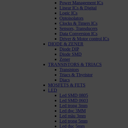
Power Management ICs
Linear ICs & Digital
Logic ICs
Optoisolators
Clocks & Timers ICs
Sensors, Transducers
Data Conversion ICs
Driver & Motor control ICs
DIODE & ZENER
Diode DIP
Diode SMD
Zener
TRANSISTORS & TRIACS
Transistors
Triacs & Thyristor
Diacs
MOSFETS & FETS
LED
Led SMD 0805
Led SMD 0603
Led trong 3mm
Led đục 3MM
Led màu 3mm
Led trong 5mm
Led đục 5mm