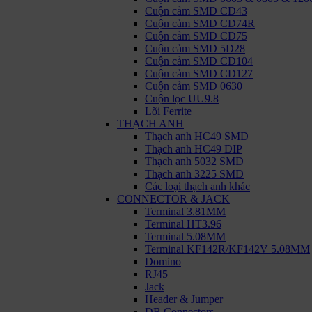
Cuộn cảm SMD CD43
Cuộn cảm SMD CD74R
Cuộn cảm SMD CD75
Cuộn cảm SMD 5D28
Cuộn cảm SMD CD104
Cuộn cảm SMD CD127
Cuộn cảm SMD 0630
Cuộn lọc UU9.8
Lõi Ferrite
THẠCH ANH
Thạch anh HC49 SMD
Thạch anh HC49 DIP
Thạch anh 5032 SMD
Thạch anh 3225 SMD
Các loại thạch anh khác
CONNECTOR & JACK
Terminal 3.81MM
Terminal HT3.96
Terminal 5.08MM
Terminal KF142R/KF142V 5.08MM
Domino
RJ45
Jack
Header & Jumper
DB Connectors