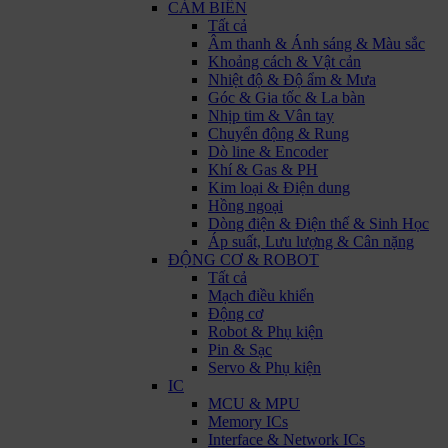
CẢM BIẾN
Tất cả
Âm thanh & Ánh sáng & Màu sắc
Khoảng cách & Vật cản
Nhiệt độ & Độ ẩm & Mưa
Góc & Gia tốc & La bàn
Nhịp tim & Vân tay
Chuyển động & Rung
Dò line & Encoder
Khí & Gas & PH
Kim loại & Điện dung
Hồng ngoại
Dòng điện & Điện thế & Sinh Học
Áp suất, Lưu lượng & Cân nặng
ĐỘNG CƠ & ROBOT
Tất cả
Mạch điều khiển
Động cơ
Robot & Phụ kiện
Pin & Sạc
Servo & Phụ kiện
IC
MCU & MPU
Memory ICs
Interface & Network ICs