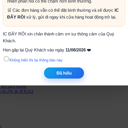
nhiên phản hồi có thể chậm hơn bình thường.
🛒 Các đơn hàng vẫn có thể đặt bình thường và sẽ được
IC
ĐÂY RỒI
xử lý, gửi đi ngay khi cửa hàng hoạt động trở lại.
IC ĐÂY RỒI xin chân thành cảm ơn sự thông cảm của Quý
Khách.
Hẹn gặp lại Quý Khách vào ngày
11/08/2026
❤️
Không hiển thị lại thông báo này
Đã hiểu
V09
 & RV24YN20S
TH118-2W & WX112
6