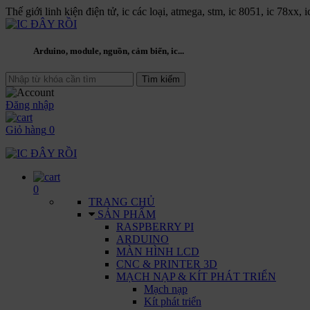
Thế giới linh kiện điện tử, ic các loại, atmega, stm, ic 8051, ic 78xx, 
Arduino, module, nguồn, cảm biến, ic...
Đăng nhập
Giỏ hàng
0
0
TRANG CHỦ
SẢN PHẨM
RASPBERRY PI
ARDUINO
MÀN HÌNH LCD
CNC & PRINTER 3D
MẠCH NẠP & KÍT PHÁT TRIỂN
Mạch nạp
Kít phát triển