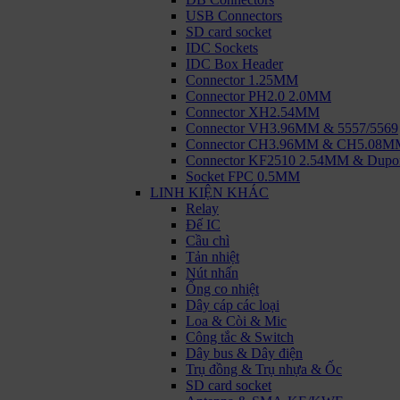
USB Connectors
SD card socket
IDC Sockets
IDC Box Header
Connector 1.25MM
Connector PH2.0 2.0MM
Connector XH2.54MM
Connector VH3.96MM & 5557/5569
Connector CH3.96MM & CH5.08M
Connector KF2510 2.54MM & Dupo
Socket FPC 0.5MM
LINH KIỆN KHÁC
Relay
Đế IC
Cầu chì
Tản nhiệt
Nút nhấn
Ống co nhiệt
Dây cáp các loại
Loa & Còi & Mic
Công tắc & Switch
Dây bus & Dây điện
Trụ đồng & Trụ nhựa & Ốc
SD card socket