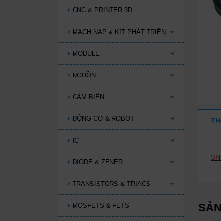
CNC & PRINTER 3D
MẠCH NẠP & KÍT PHÁT TRIỂN
MODULE
NGUỒN
CẢM BIẾN
ĐỘNG CƠ & ROBOT
TH
IC
SN
DIODE & ZENER
TRANSISTORS & TRIACS
SẢN
MOSFETS & FETS