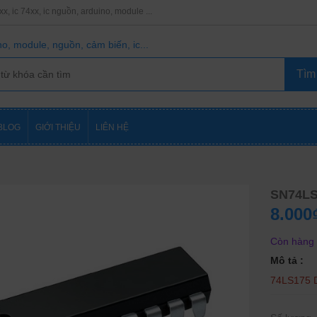
8xx, ic 74xx, ic nguồn, arduino, module ...
o, module, nguồn, cảm biến, ic...
BLOG
GIỚI THIỆU
LIÊN HỆ
SN74L
8.000
Còn hàng
Mô tả :
74LS175 