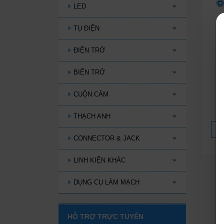
LED
TỤ ĐIỆN
ĐIỆN TRỞ
BIẾN TRỞ
S
CUỘN CẢM
THẠCH ANH
CONNECTOR & JACK
LINH KIỆN KHÁC
DỤNG CỤ LÀM MẠCH
HỖ TRỢ TRỰC TUYẾN