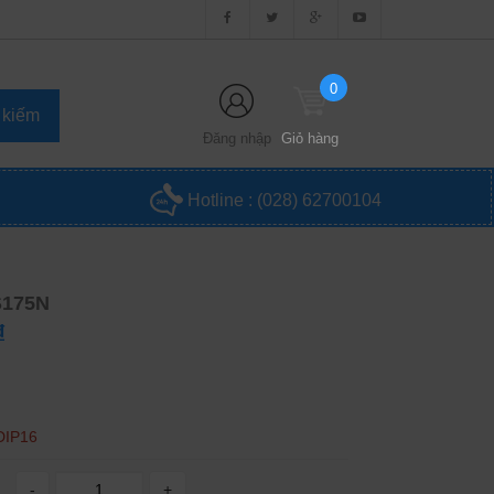
0
Đăng nhập
Giỏ hàng
Hotline :
(028) 62700104
S175N
₫
DIP16
-
+