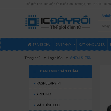
Thế giới linh kiện điện tử, ic các loại, atmega, stm, ic 8051, ic 7
Arduin
TRANG CHỦ
SẢN PHẨM
CẮT KHẮC LASER
Trang chủ
Logic ICs
SN74LS175N
DANH MỤC SẢN PHẨM
RASPBERRY PI
ARDUINO
MÀN HÌNH LCD