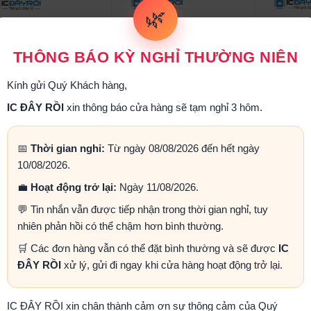
🌿
THÔNG BÁO KỲ NGHỈ THƯỜNG NIÊN
Kính gửi Quý Khách hàng,
IC ĐÂY RỒI
xin thông báo cửa hàng sẽ tạm nghỉ 3 hôm.
N74LVC1G125DBVR
SN74LS191N
7
1.800₫
7.000₫
📅
Thời gian nghỉ:
Từ ngày 08/08/2026 đến hết ngày
10/08/2026.
Mua ngay
Mua ngay
💼
Hoạt động trở lại:
Ngày 11/08/2026.
💬 Tin nhắn vẫn được tiếp nhận trong thời gian nghỉ, tuy
nhiên phản hồi có thể chậm hơn bình thường.
🛒 Các đơn hàng vẫn có thể đặt bình thường và sẽ được
IC
ĐÂY RỒI
xử lý, gửi đi ngay khi cửa hàng hoạt động trở lại.
IC ĐÂY RỒI xin chân thành cảm ơn sự thông cảm của Quý