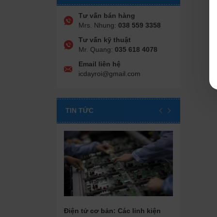
Tư vấn bán hàng
Mrs. Nhung:
038 559 3358
Tư vấn kỹ thuật
Mr. Quang:
035 618 4078
Email liên hệ
icdayroi@gmail.com
TIN TỨC
Điện tử cơ bản: Các linh kiện