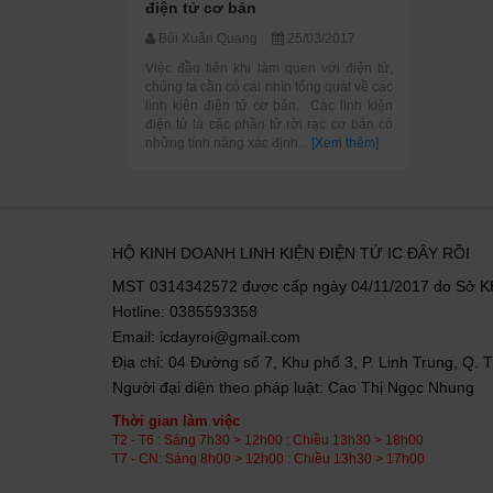
điện tử cơ bản
Bùi Xuân Quang
25/03/2017
Việc đầu tiên khi làm quen với điện tử,
chúng ta cần có cái nhìn tổng quát về các
linh kiện điện tử cơ bản. Các linh kiện
điện tử là các phần tử rời rạc cơ bản có
những tính năng xác định...
[Xem thêm]
HỘ KINH DOANH LINH KIỆN ĐIỆN TỬ IC ĐÂY RỒI
MST 0314342572 được cấp ngày 04/11/2017 do Sở 
Hotline: 0385593358
Email: icdayroi@gmail.com
Địa chỉ: 04 Đường số 7, Khu phố 3, P. Linh Trung, Q.
Người đại diện theo pháp luật: Cao Thị Ngọc Nhung
Thời gian làm việc
T2 - T6 : Sáng 7h30 > 12h00 : Chiều 13h30 > 18h00
T7 - CN: Sáng 8h00 > 12h00 : Chiều 13h30 > 17h00