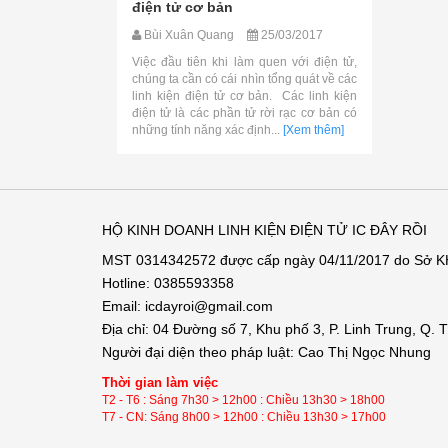
điện tử cơ bản
Bùi Xuân Quang
25/03/2017
Việc đầu tiên khi làm quen với điện tử,
chúng ta cần có cái nhìn tổng quát về các
linh kiện điện tử cơ bản. Các linh kiện
điện tử là các phần tử rời rạc cơ bản có
những tính năng xác định...
[Xem thêm]
HỘ KINH DOANH LINH KIỆN ĐIỆN TỬ IC ĐÂY RỒI
MST 0314342572 được cấp ngày 04/11/2017 do Sở 
Hotline: 0385593358
Email: icdayroi@gmail.com
Địa chỉ: 04 Đường số 7, Khu phố 3, P. Linh Trung, Q.
Người đại diện theo pháp luật: Cao Thị Ngọc Nhung
Thời gian làm việc
T2 - T6 : Sáng 7h30 > 12h00 : Chiều 13h30 > 18h00
T7 - CN: Sáng 8h00 > 12h00 : Chiều 13h30 > 17h00