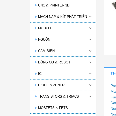
CNC & PRINTER 3D
MẠCH NẠP & KÍT PHÁT TRIỂN
MODULE
NGUỒN
CẢM BIẾN
ĐỘNG CƠ & ROBOT
TH
IC
DIODE & ZENER
Pro
Man
TRANSISTORS & TRIACS
Fun
Dat
MOSFETS & FETS
Num
Num