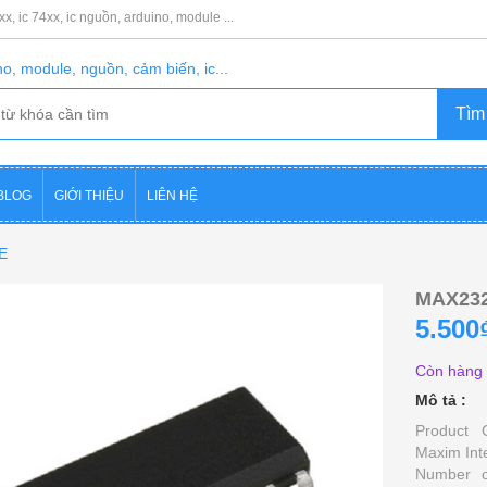
8xx, ic 74xx, ic nguồn, arduino, module ...
o, module, nguồn, cảm biến, ic...
BLOG
GIỚI THIỆU
LIÊN HỆ
E
MAX23
5.500
Còn hàng
Mô tả :
Product 
Maxim Inte
Number o