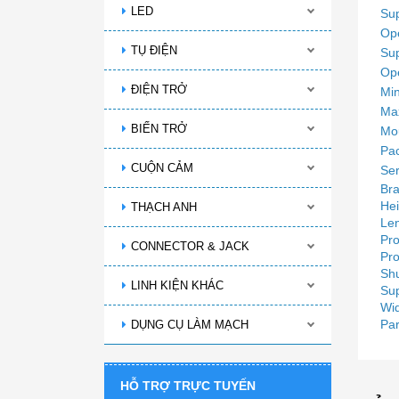
LED
Sup
Ope
TỤ ĐIỆN
Sup
Ope
ĐIỆN TRỞ
Mi
Ma
BIẾN TRỞ
Mou
Pa
CUỘN CẢM
Ser
Bra
Hei
THẠCH ANH
Len
Pro
CONNECTOR & JACK
Pro
Sh
LINH KIỆN KHÁC
Sup
Wid
Par
DỤNG CỤ LÀM MẠCH
HỖ TRỢ TRỰC TUYẾN