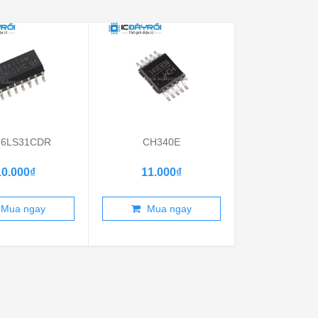
6LS31CDR
CH340E
TJA10
10.000₫
11.000₫
22.00
Mua ngay
Mua ngay
Mua 