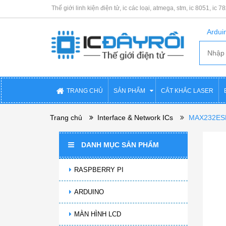
Thế giới linh kiện điện tử, ic các loại, atmega, stm, ic 8051, ic 7
Arduin
TRANG CHỦ
SẢN PHẨM
CẮT KHẮC LASER
Trang chủ
Interface & Network ICs
MAX232ES
DANH MỤC SẢN PHẨM
RASPBERRY PI
ARDUINO
MÀN HÌNH LCD