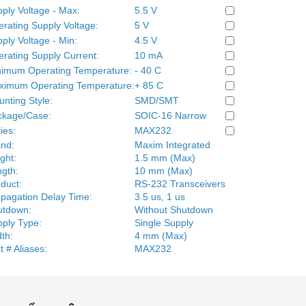
ply Voltage - Max:
5.5 V
rating Supply Voltage:
5 V
ply Voltage - Min:
4.5 V
rating Supply Current:
10 mA
nimum Operating Temperature:
- 40 C
ximum Operating Temperature:
+ 85 C
nting Style:
SMD/SMT
ckage/Case:
SOIC-16 Narrow
ies:
MAX232
nd:
Maxim Integrated
ght:
1.5 mm (Max)
gth:
10 mm (Max)
duct:
RS-232 Transceivers
pagation Delay Time:
3.5 us, 1 us
utdown:
Without Shutdown
ply Type:
Single Supply
th:
4 mm (Max)
t # Aliases:
MAX232