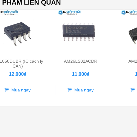
 PHẨM LIÊN QUAN
1050DUBR (IC cách ly
AM26LS32ACDR
AM2
CAN)
12.000₫
11.000₫
Mua ngay
Mua ngay