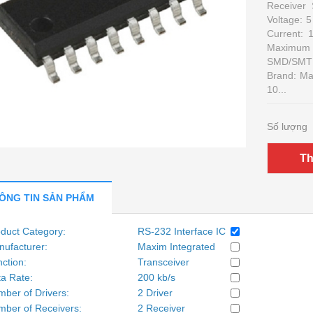
Receiver 
Voltage: 
Current: 
Maximum O
SMD/SMT 
Brand: Ma
10...
Số lượng
Th
ÔNG TIN SẢN PHẨM
duct Category:
RS-232 Interface IC
ufacturer:
Maxim Integrated
ction:
Transceiver
a Rate:
200 kb/s
ber of Drivers:
2 Driver
ber of Receivers:
2 Receiver