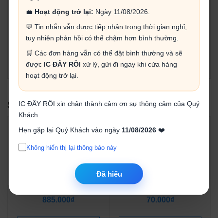
- Dòng điện đầu ra: 0 - 5A.
💼
Hoạt động trở lại:
Ngày 11/08/2026.
- Công xuất đầu ra: 75W.
💬 Tin nhắn vẫn được tiếp nhận trong thời gian nghỉ,
- Nhiệt độ hoạt động: -40 to +85 độ.
- Hiệu suất hoạt động : 96%.
tuy nhiên phản hồi có thể chậm hơn bình thường.
- Đèn báo : có.
🛒 Các đơn hàng vẫn có thể đặt bình thường và sẽ
- Kích thước board: 51.2 * 26.2 * 15mm
được
IC ĐÂY RỒI
xử lý, gửi đi ngay khi cửa hàng
- Cân nặng : 23g
hoạt động trở lại.
SẢN PHẨM LIÊN QUAN
IC ĐÂY RỒI xin chân thành cảm ơn sự thông cảm của Quý
Khách.
Hẹn gặp lại Quý Khách vào ngày
11/08/2026
❤️
Không hiển thị lại thông báo này
Đã hiểu
Combo linh kiện làm robot
Khung cánh tay robot mini
AI trò chuyện (chưa l...
(chưa lắp ráp)
885.000₫
70.000₫