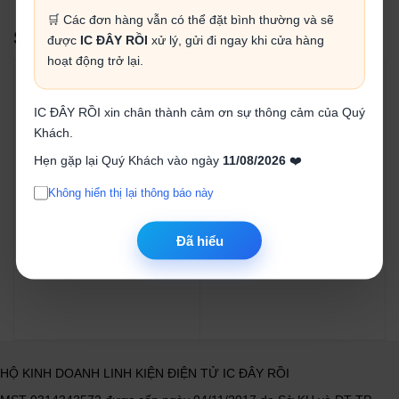
🛒 Các đơn hàng vẫn có thể đặt bình thường và sẽ
SẢN PHẨM LIÊN QUAN
được
IC ĐÂY RỒI
xử lý, gửi đi ngay khi cửa hàng
hoạt động trở lại.
IC ĐÂY RỒI xin chân thành cảm ơn sự thông cảm của Quý
Khách.
Hẹn gặp lại Quý Khách vào ngày
11/08/2026
❤️
Combo linh kiện làm robot
Khung cánh tay robot mini
AI trò chuyện (chưa l...
(chưa lắp ráp)
Không hiển thị lại thông báo này
885.000₫
70.000₫
Đã hiểu
Mua ngay
Mua ngay
HỘ KINH DOANH LINH KIỆN ĐIỆN TỬ IC ĐÂY RỒI