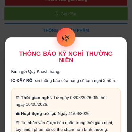
Gọi điện
THÔNG TIN SẢN PHẨM
🌿
Combo xe 3 bánh tránh vật cản bao gồm:
THÔNG BÁO KỲ NGHỈ THƯỜNG
1.
Khung Xe Robot
NIÊN
2.
Module thu phát bluetooth HC-
Kính gửi Quý Khách hàng,
05
hoặc
Module thu phát bluetooth HC-06
IC ĐÂY RỒI
xin thông báo cửa hàng sẽ tạm nghỉ 3 hôm.
3.
Dây bus, dây bẹ 2 đầu đực 20cm (20 sợi)
📅
Thời gian nghỉ:
Từ ngày 08/08/2026 đến hết
4.
Dây bus, dây bẹ đực cái 20cm (20 sợi)
ngày 10/08/2026.
4.
Arduino UNO R3 DIP (kèm cáp)
💼
Hoạt động trở lại:
Ngày 11/08/2026.
5.
Driver motor L298N
💬 Tin nhắn vẫn được tiếp nhận trong thời gian nghỉ,
tuy nhiên phản hồi có thể chậm hơn bình thường.