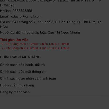
MST 0314342572 được cấp ngày 04/11/2017 do Sở KH và ĐT TP
HCM cấp
Hotline: 0385593358
Email: icdayroi@gmail.com
Địa chỉ: 04 Đường số 7, Khu phố 3, P. Linh Trung, Q. Thủ Đức, Tp.
HCM
Người đại diện theo pháp luật: Cao Thị Ngọc Nhung
Thời gian làm việc
T2 - T6 : Sáng 7h30 > 12h00 : Chiều 13h30 > 18h00
T7 - CN: Sáng 8h00 > 12h00 : Chiều 13h30 > 17h00
CHÍNH SÁCH MUA HÀNG
Chính sách bảo hành, đổi trả
Chính sách bảo mật thông tin
Chính sách giao nhận và thanh toán
Hướng dẫn mua hàng
Đăng ký thành viên