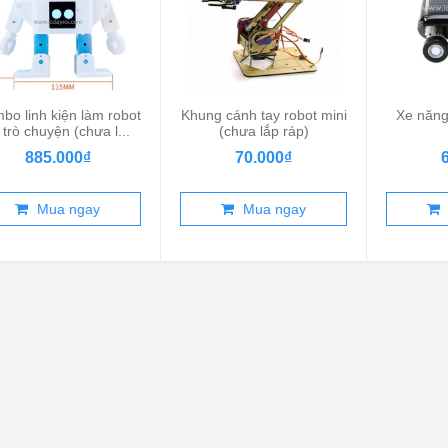
bo linh kiện làm robot
Khung cánh tay robot mini
Xe năng
 trò chuyện (chưa l...
(chưa lắp ráp)
885.000₫
70.000₫
Mua ngay
Mua ngay