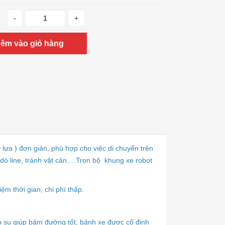
-
+
êm vào giỏ hàng
lựa ) đơn giản, phù hợp cho việc di chuyển trên
dò line, tránh vật cản….Trọn bộ khung xe robot
ệm thời gian, chi phí thấp.
 su giúp bám đường tốt, bánh xe được cố định