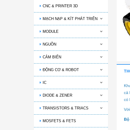
CNC & PRINTER 3D
MẠCH NẠP & KÍT PHÁT TRIỂN
MODULE
NGUỒN
CẢM BIẾN
ĐỘNG CƠ & ROBOT
TH
IC
Khu
cả 
DIODE & ZENER
có 
TRANSISTORS & TRIACS
Với
Bộ
MOSFETS & FETS