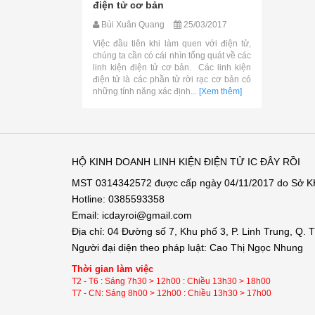
điện tử cơ bản
Bùi Xuân Quang
25/03/2017
Việc đầu tiên khi làm quen với điện tử,
chúng ta cần có cái nhìn tổng quát về các
linh kiện điện tử cơ bản. Các linh kiện
điện tử là các phần tử rời rạc cơ bản có
những tính năng xác định...
[Xem thêm]
HỘ KINH DOANH LINH KIỆN ĐIỆN TỬ IC ĐÂY RỒI
MST 0314342572 được cấp ngày 04/11/2017 do Sở 
Hotline: 0385593358
Email: icdayroi@gmail.com
Địa chỉ: 04 Đường số 7, Khu phố 3, P. Linh Trung, Q.
Người đại diện theo pháp luật: Cao Thị Ngọc Nhung
Thời gian làm việc
T2 - T6 : Sáng 7h30 > 12h00 : Chiều 13h30 > 18h00
T7 - CN: Sáng 8h00 > 12h00 : Chiều 13h30 > 17h00