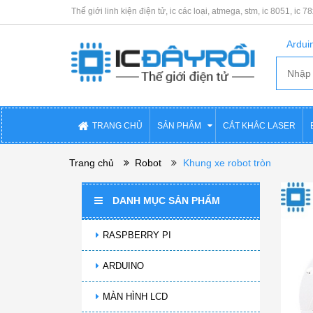
Thế giới linh kiện điện tử, ic các loại, atmega, stm, ic 8051, ic 7
Arduin
TRANG CHỦ
SẢN PHẨM
CẮT KHẮC LASER
Trang chủ
Robot
Khung xe robot tròn
DANH MỤC SẢN PHẨM
RASPBERRY PI
ARDUINO
MÀN HÌNH LCD