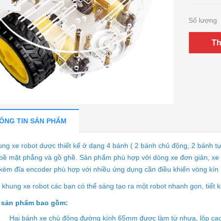
Số lượng
Th
ÔNG TIN SẢN PHẨM
ng xe robot dược thiết kế ở dạng 4 bánh ( 2 bánh chủ động, 2 bánh tự 
bề mặt phẳng và gồ ghề. Sản phẩm phù hợp với dòng xe đơn giản, xe 
kèm đĩa encoder phù hợp với nhiều ứng dụng cần điều khiển vòng kín
 khung xe robot các bạn có thể sáng tạo ra một robot nhanh gọn, tiết ki
 sản phẩm bao gồm:
Hai bánh xe chủ động đường kính 65mm được làm từ nhựa, lôp cao