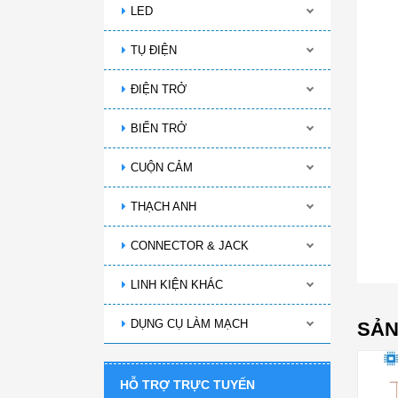
LED
TỤ ĐIỆN
ĐIỆN TRỞ
BIẾN TRỞ
CUỘN CẢM
THẠCH ANH
CONNECTOR & JACK
LINH KIỆN KHÁC
DỤNG CỤ LÀM MẠCH
SẢN
HỖ TRỢ TRỰC TUYẾN