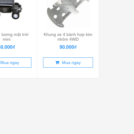
 lượng mặt trời
Khung xe 4 bánh hợp kim
Tấm khung xe
mini
nhôm 4WD
4 bá
60.000₫
90.000₫
30.00
Mua ngay
Mua ngay
Mua 