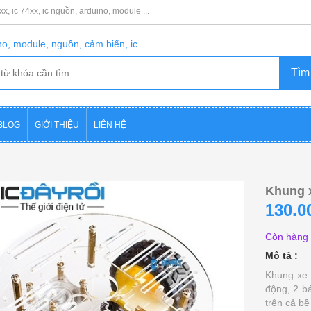
8xx, ic 74xx, ic nguồn, arduino, module ...
o, module, nguồn, cảm biến, ic...
BLOG
GIỚI THIỆU
LIÊN HỆ
Khung x
130.0
Còn hàng
Mô tả :
Khung xe 
động, 2 bá
trên cả b