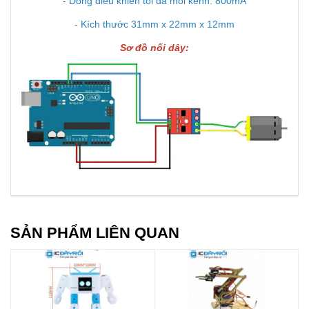
- Dòng điều khiển tối đa mỗi kênh: 800mA
- Kích thước 31mm x 22mm x 12mm
Sơ đồ nối dây:
SẢN PHẨM LIÊN QUAN