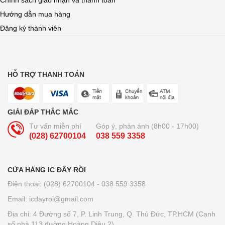
Chính sách giao nhận và thanh toán
Hướng dẫn mua hàng
Đăng ký thành viên
HỖ TRỢ THANH TOÁN
GIẢI ĐÁP THẮC MẮC
Tư vấn miễn phí
Góp ý, phản ánh (8h00 - 17h00)
(028) 62700104
038 559 3358
CỬA HÀNG IC ĐÂY RỒI
Điện thoại: (028) 62700104 - 038 559 3358
Email: icdayroi@gmail.com
Địa chỉ: 4 Đường số 7, P. Linh Trung, Q. Thủ Đức, TP.HCM (Cạnh
số nhà 113 đường Hoàng Diệu 2)