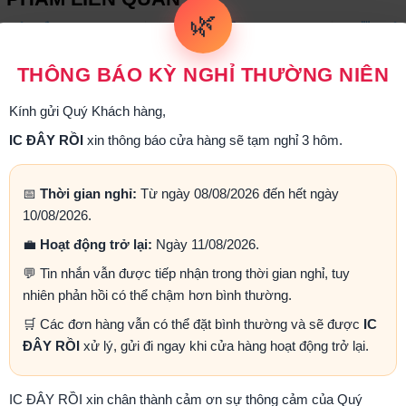
🌿
THÔNG BÁO KỲ NGHỈ THƯỜNG NIÊN
Kính gửi Quý Khách hàng,
IC ĐÂY RỒI
xin thông báo cửa hàng sẽ tạm nghỉ 3 hôm.
ện trở 0.12R 1/2W 5%
Điện trở 0.15R 1/2W 5%
Điện tr
(Gói 20 con)
(Gói 20 con)
(G
📅
Thời gian nghỉ:
Từ ngày 08/08/2026 đến hết ngày
4.000₫
4.000₫
10/08/2026.
💼
Hoạt động trở lại:
Ngày 11/08/2026.
Mua ngay
Mua ngay
💬 Tin nhắn vẫn được tiếp nhận trong thời gian nghỉ, tuy
nhiên phản hồi có thể chậm hơn bình thường.
🛒 Các đơn hàng vẫn có thể đặt bình thường và sẽ được
IC
ĐÂY RỒI
xử lý, gửi đi ngay khi cửa hàng hoạt động trở lại.
IC ĐÂY RỒI xin chân thành cảm ơn sự thông cảm của Quý