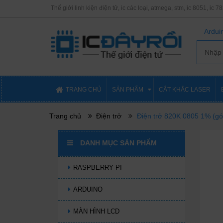
Thế giới linh kiện điện tử, ic các loại, atmega, stm, ic 8051, ic 7
Arduin
TRANG CHỦ
SẢN PHẨM
CẮT KHẮC LASER
Trang chủ
Điện trở
Điện trở 820K 0805 1% (gó
DANH MỤC SẢN PHẨM
RASPBERRY PI
ARDUINO
MÀN HÌNH LCD