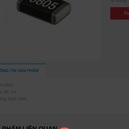
Số lượng
Th
ÔNG TIN SẢN PHẨM
Trở 0805
ai Số: 1%
Công Suất 1/8W
 PHẨM LIÊN QUAN