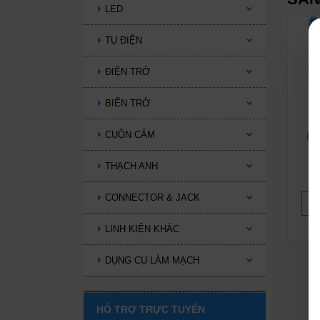
LED
TỤ ĐIỆN
ĐIỆN TRỞ
BIẾN TRỞ
CUỘN CẢM
Đi
THẠCH ANH
CONNECTOR & JACK
LINH KIỆN KHÁC
DỤNG CỤ LÀM MẠCH
HỖ TRỢ TRỰC TUYẾN