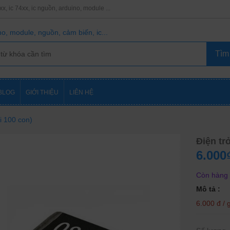
8xx, ic 74xx, ic nguồn, arduino, module ...
o, module, nguồn, cảm biến, ic...
BLOG
GIỚI THIỆU
LIÊN HỆ
i 100 con)
Điện tr
6.000
Còn hàng
Mô tả :
6.000 đ / 