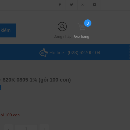
0
Đăng nhập
Giỏ hàng
Hotline :
(028) 62700104
ở 820K 0805 1% (gói 100 con)
₫
gói 100 con
-
+