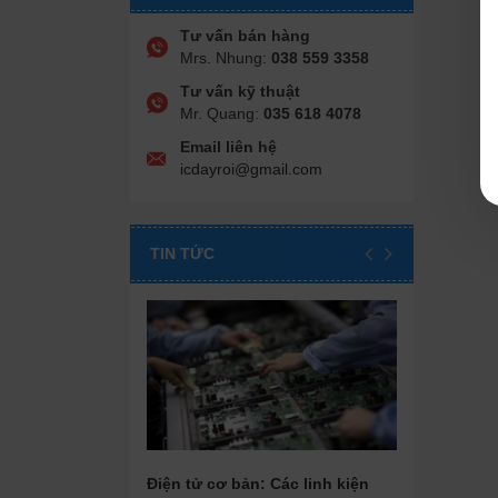
Tư vấn bán hàng
Mrs. Nhung:
038 559 3358
Tư vấn kỹ thuật
Mr. Quang:
035 618 4078
Email liên hệ
icdayroi@gmail.com
TIN TỨC
Điện tử cơ bản: Các linh kiện