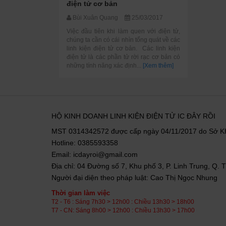
điện tử cơ bản
Bùi Xuân Quang
25/03/2017
Việc đầu tiên khi làm quen với điện tử,
chúng ta cần có cái nhìn tổng quát về các
linh kiện điện tử cơ bản. Các linh kiện
điện tử là các phần tử rời rạc cơ bản có
những tính năng xác định...
[Xem thêm]
HỘ KINH DOANH LINH KIỆN ĐIỆN TỬ IC ĐÂY RỒI
MST 0314342572 được cấp ngày 04/11/2017 do Sở 
Hotline: 0385593358
Email: icdayroi@gmail.com
Địa chỉ: 04 Đường số 7, Khu phố 3, P. Linh Trung, Q.
Người đại diện theo pháp luật: Cao Thị Ngọc Nhung
Thời gian làm việc
T2 - T6 : Sáng 7h30 > 12h00 : Chiều 13h30 > 18h00
T7 - CN: Sáng 8h00 > 12h00 : Chiều 13h30 > 17h00