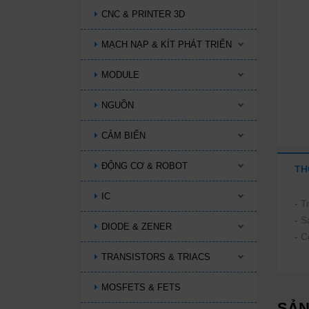
CNC & PRINTER 3D
MẠCH NẠP & KÍT PHÁT TRIỂN
MODULE
NGUỒN
CẢM BIẾN
ĐỘNG CƠ & ROBOT
TH
IC
- 
- S
DIODE & ZENER
- 
TRANSISTORS & TRIACS
MOSFETS & FETS
SẢN