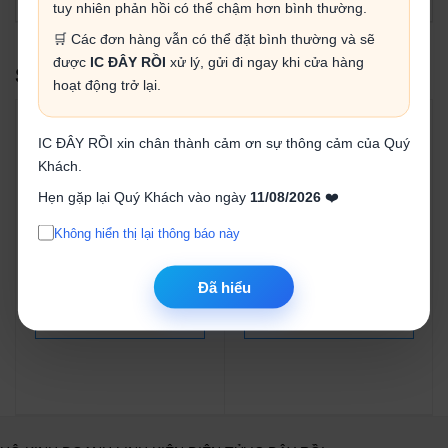
tuy nhiên phản hồi có thể chậm hơn bình thường.
🛒 Các đơn hàng vẫn có thể đặt bình thường và sẽ
được
IC ĐÂY RỒI
xử lý, gửi đi ngay khi cửa hàng
SẢN PHẨM LIÊN QUAN
hoạt động trở lại.
IC ĐÂY RỒI xin chân thành cảm ơn sự thông cảm của Quý
Khách.
Hẹn gặp lại Quý Khách vào ngày
11/08/2026
❤️
Điện trở 0.12R 1/2W 5%
Điện trở 0.15R 1/2W 5%
Không hiển thị lại thông báo này
(Gói 20 con)
(Gói 20 con)
4.000₫
4.000₫
Đã hiểu
Mua ngay
Mua ngay