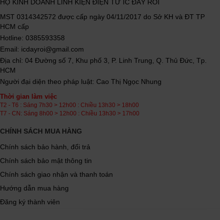
HỘ KINH DOANH LINH KIỆN ĐIỆN TỬ IC ĐÂY RỒI
MST 0314342572 được cấp ngày 04/11/2017 do Sở KH và ĐT TP
HCM cấp
Hotline: 0385593358
Email: icdayroi@gmail.com
Địa chỉ: 04 Đường số 7, Khu phố 3, P. Linh Trung, Q. Thủ Đức, Tp.
HCM
Người đại diện theo pháp luật: Cao Thị Ngọc Nhung
Thời gian làm việc
T2 - T6 : Sáng 7h30 > 12h00 : Chiều 13h30 > 18h00
T7 - CN: Sáng 8h00 > 12h00 : Chiều 13h30 > 17h00
CHÍNH SÁCH MUA HÀNG
Chính sách bảo hành, đổi trả
Chính sách bảo mật thông tin
Chính sách giao nhận và thanh toán
Hướng dẫn mua hàng
Đăng ký thành viên