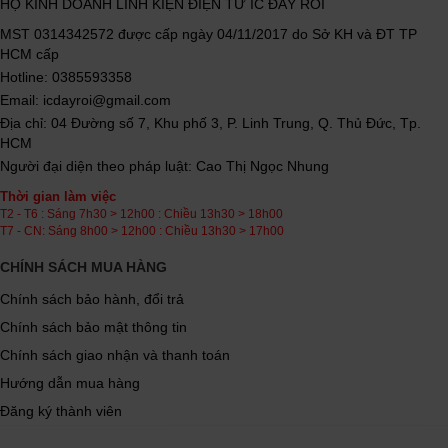
HỘ KINH DOANH LINH KIỆN ĐIỆN TỬ IC ĐÂY RỒI
MST 0314342572 được cấp ngày 04/11/2017 do Sở KH và ĐT TP
HCM cấp
Hotline: 0385593358
Email: icdayroi@gmail.com
Địa chỉ: 04 Đường số 7, Khu phố 3, P. Linh Trung, Q. Thủ Đức, Tp.
HCM
Người đại diện theo pháp luật: Cao Thị Ngọc Nhung
Thời gian làm việc
T2 - T6 : Sáng 7h30 > 12h00 : Chiều 13h30 > 18h00
T7 - CN: Sáng 8h00 > 12h00 : Chiều 13h30 > 17h00
CHÍNH SÁCH MUA HÀNG
Chính sách bảo hành, đổi trả
Chính sách bảo mật thông tin
Chính sách giao nhận và thanh toán
Hướng dẫn mua hàng
Đăng ký thành viên