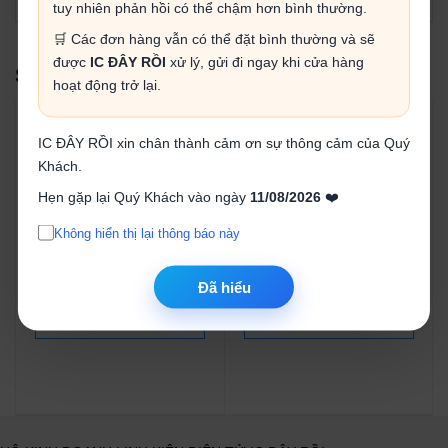
tuy nhiên phản hồi có thể chậm hơn bình thường.
🛒 Các đơn hàng vẫn có thể đặt bình thường và sẽ
được
IC ĐÂY RỒI
xử lý, gửi đi ngay khi cửa hàng
SẢN PHẨM LIÊN QUAN
hoạt động trở lại.
IC ĐÂY RỒI xin chân thành cảm ơn sự thông cảm của Quý
Khách.
Hẹn gặp lại Quý Khách vào ngày
11/08/2026
❤️
Điện trở 0.12R 1/2W 5%
Điện trở 0.15R 1/2W 5%
Không hiển thị lại thông báo này
(Gói 20 con)
(Gói 20 con)
4.000₫
4.000₫
Đã hiểu
Mua ngay
Mua ngay