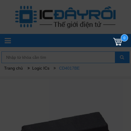
0
Trang chủ
Logic ICs
CD4017BE