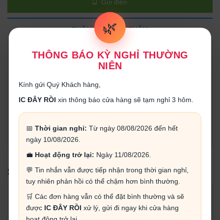
Gọi điện
🌿
THÔNG TIN SẢN PHẨM
THÔNG BÁO KỲ NGHỈ THƯỜNG
Tải về datasheet CD4017
NIÊN
Thông số kỹ thuật:
Kính gửi Quý Khách hàng,
- Điện áp làm việc: 3 -18V
IC ĐÂY RỒI
xin thông báo cửa hàng sẽ tạm nghỉ 3 hôm.
- Nhiệt độ làm việc: -55 ~ 125
- Công suất : 500mW
📅
Thời gian nghỉ:
Từ ngày 08/08/2026 đến hết
ngày 10/08/2026.
💼
Hoạt động trở lại:
Ngày 11/08/2026.
💬 Tin nhắn vẫn được tiếp nhận trong thời gian nghỉ,
SẢN PHẨM LIÊN QUAN
tuy nhiên phản hồi có thể chậm hơn bình thường.
🛒 Các đơn hàng vẫn có thể đặt bình thường và sẽ
được
IC ĐÂY RỒI
xử lý, gửi đi ngay khi cửa hàng
hoạt động trở lại.