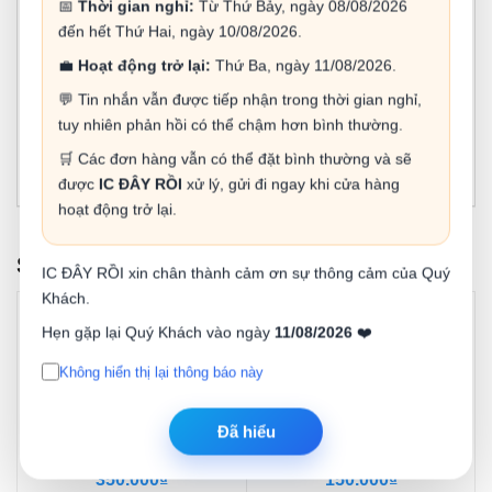
📅
Thời gian nghỉ:
Từ Thứ Bảy, ngày 08/08/2026
đến hết Thứ Hai, ngày 10/08/2026.
💼
Hoạt động trở lại:
Thứ Ba, ngày 11/08/2026.
💬 Tin nhắn vẫn được tiếp nhận trong thời gian nghỉ,
tuy nhiên phản hồi có thể chậm hơn bình thường.
🛒 Các đơn hàng vẫn có thể đặt bình thường và sẽ
được
IC ĐÂY RỒI
xử lý, gửi đi ngay khi cửa hàng
hoạt động trở lại.
SẢN PHẨM LIÊN QUAN
IC ĐÂY RỒI xin chân thành cảm ơn sự thông cảm của Quý
Khách.
Hẹn gặp lại Quý Khách vào ngày
11/08/2026
❤️
Không hiển thị lại thông báo này
Đã hiểu
Mạch điều khiển động cơ
Module 4 relay 5V USB
bước 5.6A DM556
điều khiển PLC LCUS-4
cổn...
350.000₫
150.000₫