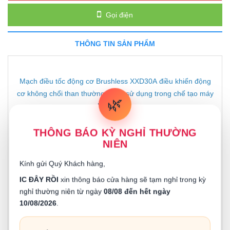
Gọi điện
THÔNG TIN SẢN PHẨM
Mạch điều tốc động cơ Brushless XXD30A điều khiển động
cơ không chổi than thường được sử dụng trong chế tạo máy
🌿
bay,cano...
Thông số kỹ thuật :
THÔNG BÁO KỲ NGHỈ THƯỜNG
NIÊN
- Điện áp hoạt động : 2S~3S Lipo 4~12 NIMH
- Dòng chịu tải liên tục: 30A
- Dòng chịu tải tức thời: 40A
Kính gửi Quý Khách hàng,
- Đầu BEC : 5V3A
IC ĐÂY RỒI
xin thông báo cửa hàng sẽ tạm nghỉ trong kỳ
- Kích thước: 50x23x8mm
nghỉ thường niên từ ngày
08/08 đến hết ngày
10/08/2026
.