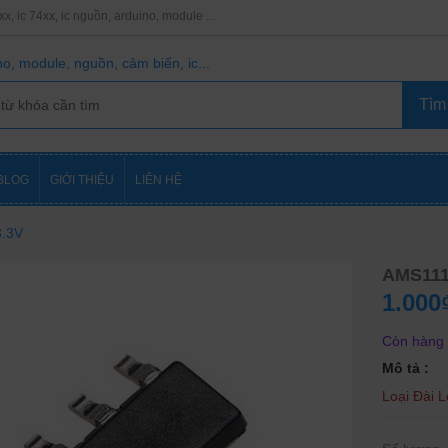
8xx, ic 74xx, ic nguồn, arduino, module ...
o, module, nguồn, cảm biến, ic...
BLOG
GIỚI THIỆU
LIÊN HỆ
.3V
AMS111
1.000
Còn hàng
Mô tả :
Loại Đài 