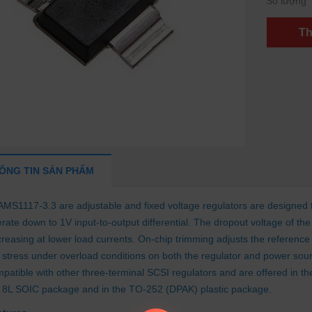
Số lượng
Th
ÔNG TIN SẢN PHẨM
AMS1117-3.3 are adjustable and fixed voltage regulators are designed t
rate down to 1V input-to-output differential. The dropout voltage of t
reasing at lower load currents. On-chip trimming adjusts the reference v
 stress under overload conditions on both the regulator and power sou
patible with other three-terminal SCSI regulators and are offered in t
 8L SOIC package and in the TO-252 (DPAK) plastic package.