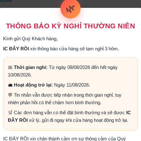
atures
🌿
- Three Terminal Adjustable or Fixed Voltage 3.3V
- Output Current of 1A
- Operates Down to 1V Dropout
THÔNG BÁO KỲ NGHỈ THƯỜNG NIÊN
- Line Regulation: 0.2% Max
- Load Regulation: 0.3% Max.
Kính gửi Quý Khách hàng,
- SOT-223 Package
plications
IC ĐÂY RỒI
xin thông báo cửa hàng sẽ tạm nghỉ 3 hôm.
- High Efficiency Linear Regulators
- Post Regulators for Switching Supplies
📅
Thời gian nghỉ:
Từ ngày 08/08/2026 đến hết ngày
- 5V to 3.3V Linear Regulator
10/08/2026.
- Battery Chargers
- Actives SCSI Terminators
💼
Hoạt động trở lại:
Ngày 11/08/2026.
- Power Management for Notebook
- Battery Powered Instrumentation
💬 Tin nhắn vẫn được tiếp nhận trong thời gian nghỉ, tuy
nhiên phản hồi có thể chậm hơn bình thường.
🛒 Các đơn hàng vẫn có thể đặt bình thường và sẽ được
IC
ĐÂY RỒI
xử lý, gửi đi ngay khi cửa hàng hoạt động trở lại.
 PHẨM LIÊN QUAN
IC ĐÂY RỒI xin chân thành cảm ơn sự thông cảm của Quý