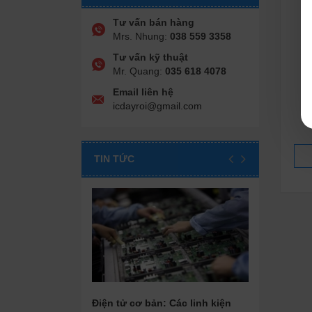
Tư vấn bán hàng
Mrs. Nhung:
038 559 3358
Tư vấn kỹ thuật
Mr. Quang:
035 618 4078
Email liên hệ
icdayroi@gmail.com
TIN TỨC
Điện tử cơ bản: Các linh kiện