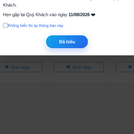
Khách.
Hẹn gặp lại Quý Khách vào ngày
11/08/2026
❤️
Không hiển thị lại thông báo này
78L05
78L05 SOT-23
78L
Đã hiểu
1.000₫
1.000₫
Mua ngay
Mua ngay