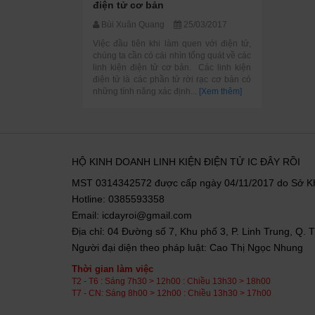
điện tử cơ bản
Bùi Xuân Quang
25/03/2017
Việc đầu tiên khi làm quen với điện tử,
chúng ta cần có cái nhìn tổng quát về các
linh kiện điện tử cơ bản. Các linh kiện
điện tử là các phần tử rời rạc cơ bản có
những tính năng xác định...
[Xem thêm]
HỘ KINH DOANH LINH KIỆN ĐIỆN TỬ IC ĐÂY RỒI
MST 0314342572 được cấp ngày 04/11/2017 do Sở 
Hotline: 0385593358
Email: icdayroi@gmail.com
Địa chỉ: 04 Đường số 7, Khu phố 3, P. Linh Trung, Q.
Người đại diện theo pháp luật: Cao Thị Ngọc Nhung
Thời gian làm việc
T2 - T6 : Sáng 7h30 > 12h00 : Chiều 13h30 > 18h00
T7 - CN: Sáng 8h00 > 12h00 : Chiều 13h30 > 17h00