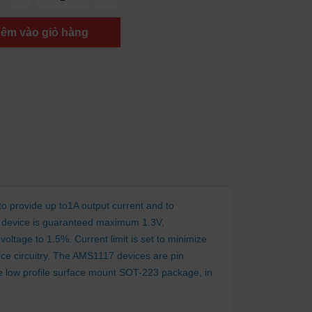
êm vào giỏ hàng
o provide up to1A output current and to
he device is guaranteed maximum 1.3V,
oltage to 1.5%. Current limit is set to minimize
rce circuitry. The AMS1117 devices are pin
he low profile surface mount SOT-223 package, in