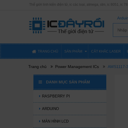
Thế giới linh kiện điện tử, ic các loại, atmega, stm, ic 8051, ic 7
Arduin
TRANG CHỦ
SẢN PHẨM
CẮT KHẮC LASER
Trang chủ
Power Management ICs
AMS1117-3
DANH MỤC SẢN PHẨM
RASPBERRY PI
ARDUINO
MÀN HÌNH LCD