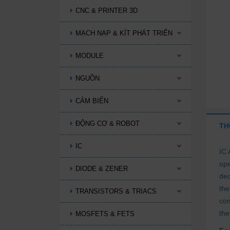
CNC & PRINTER 3D
MẠCH NẠP & KÍT PHÁT TRIỂN
MODULE
NGUỒN
CẢM BIẾN
ĐỘNG CƠ & ROBOT
TH
IC
IC 
ope
DIODE & ZENER
dec
the
TRANSISTORS & TRIACS
com
the
MOSFETS & FETS