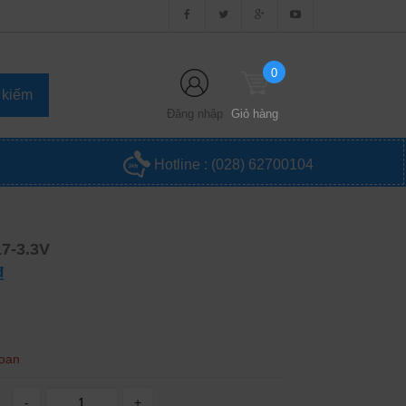
0
Đăng nhập
Giỏ hàng
Hotline :
(028) 62700104
7-3.3V
₫
Loan
-
+