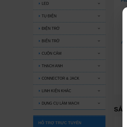
Fe
LED
TỤ ĐIỆN
ĐIỆN TRỞ
BIẾN TRỞ
Ap
CUỘN CẢM
THẠCH ANH
CONNECTOR & JACK
LINH KIỆN KHÁC
DỤNG CỤ LÀM MẠCH
SẢN
HỖ TRỢ TRỰC TUYẾN