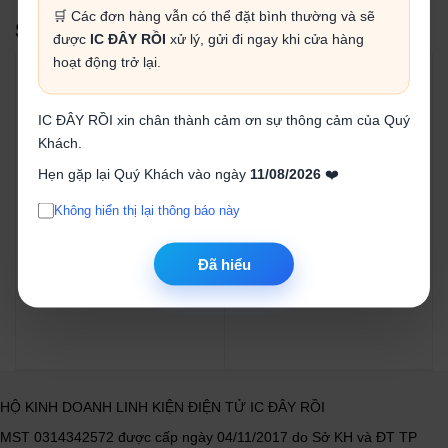
🛒 Các đơn hàng vẫn có thể đặt bình thường và sẽ
SẢN PHẨM LIÊN QUAN
được
IC ĐÂY RỒI
xử lý, gửi đi ngay khi cửa hàng
hoạt động trở lại.
IC ĐÂY RỒI xin chân thành cảm ơn sự thông cảm của Quý
Khách.
Hẹn gặp lại Quý Khách vào ngày
11/08/2026
❤️
Diode chỉnh lưu 1N5404
Diode cầu GBU806 600V
3A 400V (gói 5 con)
8A
Không hiển thị lại thông báo này
3.000₫
4.000₫
Đã hiểu
Mua ngay
Mua ngay
HỘ KINH DOANH LINH KIỆN ĐIỆN TỬ IC ĐÂY RỒI
MST 0314342572 được cấp ngày 04/11/2017 do Sở KH và ĐT TP