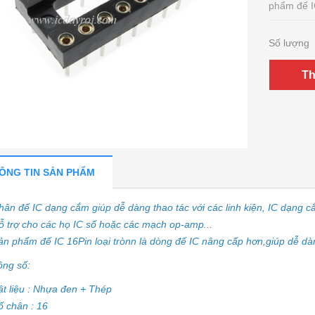
phẩm đế IC
Số lượng
Th
ÔNG TIN SẢN PHẨM
hân đế IC dạng cắm giúp dễ dàng thao tác với các linh kiện, IC dạng 
ỗ trợ cho các họ IC số hoặc các mạch op-amp...
ản phẩm đế IC 16Pin loại trònn là dòng đế IC nâng cấp hơn,giúp dễ dàng
ông số:
ật liệu : Nhựa đen + Thép
ố chân : 16