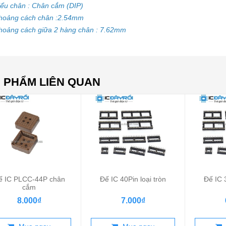
iểu chân : Chân cắm (DIP)
Khoảng cách chân :2.54mm
hoảng cách giữa 2 hàng chân : 7.62mm
 PHẨM LIÊN QUAN
ế IC PLCC-44P chân
Đế IC 40Pin loại tròn
Đế IC 3
cắm
8.000₫
7.000₫