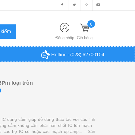
0
Đăng nhập
Giỏ hàng
Hotline :
(028) 62700104
6Pin loại tròn
₫
 IC dạng cắm giúp dễ dàng thao tác với các linh
dạng cắm,không cần phải hàn chết IC lên mạch -
o các họ IC số hoặc các mạch op-amp... - Sản