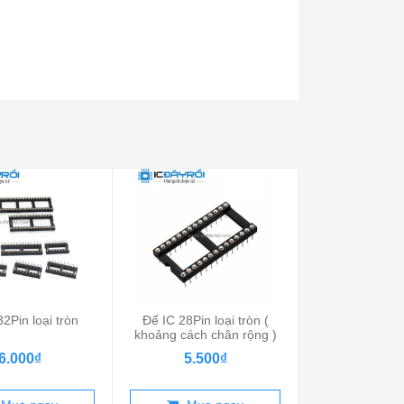
2Pin loại tròn
Đế IC 28Pin loại tròn (
Đế IC 28Pin 
khoảng cách chân rộng )
6.000₫
5.500₫
5.00