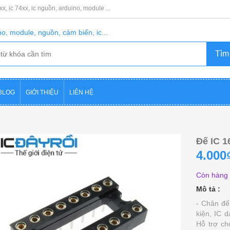
8xx, ic 74xx, ic nguồn, arduino, module ...
o, module, nguồn, cảm biến, ic...
BLOG
GIỚI THIỆU
LIÊN HỆ
Đế IC 1
4.000
Còn hàng
Mô tả :
- Chân đế
kiện, IC 
Hỗ trợ ch