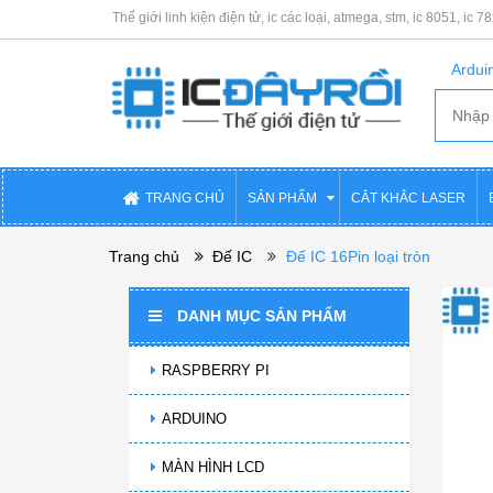
Thế giới linh kiện điện tử, ic các loại, atmega, stm, ic 8051, ic 7
Arduin
TRANG CHỦ
SẢN PHẨM
CẮT KHẮC LASER
Trang chủ
Đế IC
Đế IC 16Pin loại tròn
DANH MỤC SẢN PHẨM
RASPBERRY PI
ARDUINO
MÀN HÌNH LCD