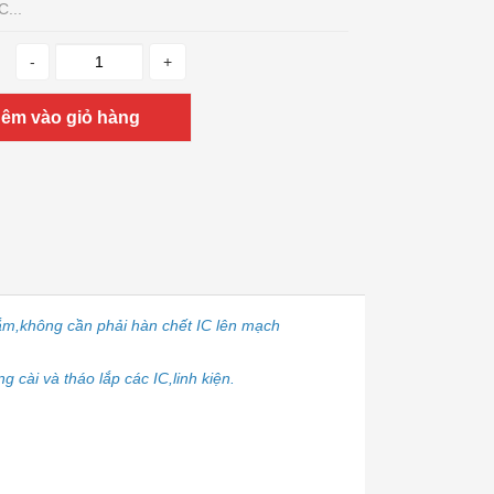
...
-
+
êm vào giỏ hàng
cắm,không cần phải hàn chết IC lên mạch
 cài và tháo lắp các IC,linh kiện.