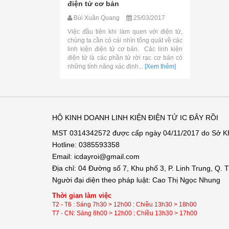
điện tử cơ bản
Bùi Xuân Quang
25/03/2017
Việc đầu tiên khi làm quen với điện tử,
chúng ta cần có cái nhìn tổng quát về các
linh kiện điện tử cơ bản. Các linh kiện
điện tử là các phần tử rời rạc cơ bản có
những tính năng xác định...
[Xem thêm]
HỘ KINH DOANH LINH KIỆN ĐIỆN TỬ IC ĐÂY RỒI
MST 0314342572 được cấp ngày 04/11/2017 do Sở 
Hotline: 0385593358
Email: icdayroi@gmail.com
Địa chỉ: 04 Đường số 7, Khu phố 3, P. Linh Trung, Q.
Người đại diện theo pháp luật: Cao Thị Ngọc Nhung
Thời gian làm việc
T2 - T6 : Sáng 7h30 > 12h00 : Chiều 13h30 > 18h00
T7 - CN: Sáng 8h00 > 12h00 : Chiều 13h30 > 17h00