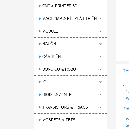
CNC & PRINTER 3D
MẠCH NẠP & KÍT PHÁT TRIỂN
MODULE
NGUỒN
CẢM BIẾN
ĐỘNG CƠ & ROBOT
TH
IC
- C
- H
DIODE & ZENER
- S
TRANSISTORS & TRIACS
Th
- V
MOSFETS & FETS
- S