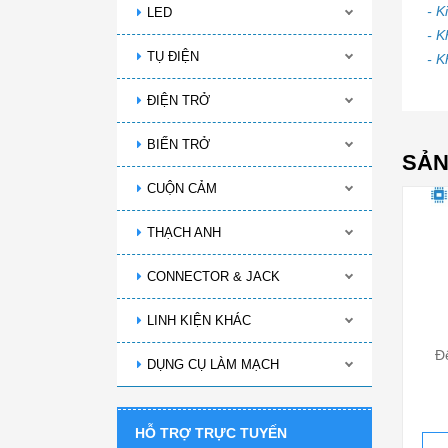
- K
LED
- 
TỤ ĐIỆN
- K
ĐIỆN TRỞ
BIẾN TRỞ
SẢN
CUỘN CẢM
THẠCH ANH
CONNECTOR & JACK
LINH KIỆN KHÁC
Đ
DỤNG CỤ LÀM MẠCH
HỖ TRỢ TRỰC TUYẾN