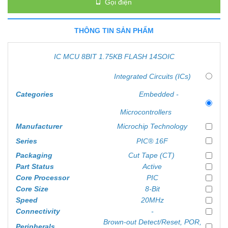
Gọi điện
THÔNG TIN SẢN PHẨM
IC MCU 8BIT 1.75KB FLASH 14SOIC
Integrated Circuits (ICs)
Categories
Embedded -
Microcontrollers
Manufacturer
Microchip Technology
Series
PIC® 16F
Packaging
Cut Tape (CT)
Part Status
Active
Core Processor
PIC
Core Size
8-Bit
Speed
20MHz
Connectivity
-
Brown-out Detect/Reset, POR,
Peripherals