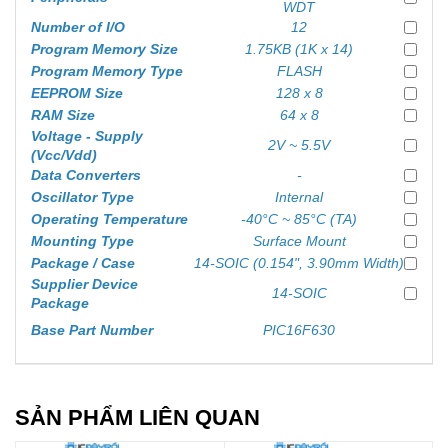
WDT
Number of I/O
12
Program Memory Size
1.75KB (1K x 14)
Program Memory Type
FLASH
EEPROM Size
128 x 8
RAM Size
64 x 8
Voltage - Supply
2V ~ 5.5V
(Vcc/Vdd)
Data Converters
-
Oscillator Type
Internal
Operating Temperature
-40°C ~ 85°C (TA)
Mounting Type
Surface Mount
Package / Case
14-SOIC (0.154", 3.90mm Width)
Supplier Device
14-SOIC
Package
Base Part Number
PIC16F630
SẢN PHẨM LIÊN QUAN