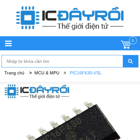
0
Trang chủ
MCU & MPU
PIC16F630-I/SL