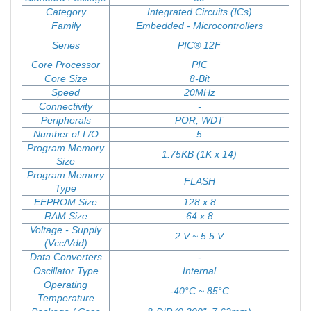
Category
Integrated Circuits (ICs)
Family
Embedded - Microcontrollers
Series
PIC® 12F
Core Processor
PIC
Core Size
8-Bit
Speed
20MHz
Connectivity
-
Peripherals
POR, WDT
Number of I /O
5
Program Memory
1.75KB (1K x 14)
Size
Program Memory
FLASH
Type
EEPROM Size
128 x 8
RAM Size
64 x 8
Voltage - Supply
2 V ~ 5.5 V
(Vcc/Vdd)
Data Converters
-
Oscillator Type
Internal
Operating
-40°C ~ 85°C
Temperature