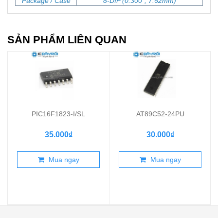
Package / Case
8-DIP (0.300", 7.62mm)
SẢN PHẨM LIÊN QUAN
PIC16F1823-I/SL
AT89C52-24PU
35.000₫
30.000₫
Mua ngay
Mua ngay