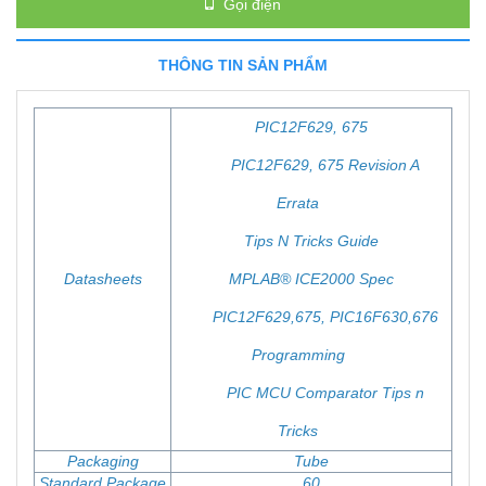
Gọi điện
THÔNG TIN SẢN PHẨM
PIC12F629, 675
PIC12F629, 675 Revision A
Errata
Tips N Tricks Guide
Datasheets
MPLAB® ICE2000 Spec
PIC12F629,675, PIC16F630,676
Programming
PIC MCU Comparator Tips n
Tricks
Packaging
Tube
Standard Package
60