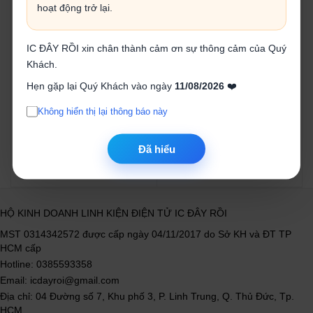
hoạt động trở lại.
IC ĐÂY RỒI xin chân thành cảm ơn sự thông cảm của Quý
Bộ tua vít Total 31 món
Bộ tua vít và tay vặn chữ T
Khách.
WADFOW 45 chi tiết
Hẹn gặp lại Quý Khách vào ngày
11/08/2026
❤️
145.000₫
260.000₫
Không hiển thị lại thông báo này
Mua ngay
Mua ngay
Đã hiểu
HỘ KINH DOANH LINH KIỆN ĐIỆN TỬ IC ĐÂY RỒI
MST 0314342572 được cấp ngày 04/11/2017 do Sở KH và ĐT TP
HCM cấp
Hotline: 0385593358
Email: icdayroi@gmail.com
Địa chỉ: 04 Đường số 7, Khu phố 3, P. Linh Trung, Q. Thủ Đức, Tp.
HCM