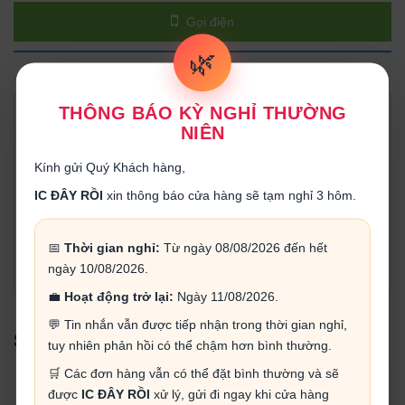
Gọi điện
🌿
THÔNG TIN SẢN PHẨM
THÔNG BÁO KỲ NGHỈ THƯỜNG
Nhựa thông là chất xúc tác giúp cho việc hàn linh kiện được
NIÊN
dễ dàng hơn, nó tẩy bỏ tác nhân oxy hóa trên mối hàn giúp
cho mối hàn trở nên bóng sáng và chặt chẽ.
Kính gửi Quý Khách hàng,
Nhựa thông cũng có tác dụng tẩy sạch mũi hàn nếu thấy mũi
IC ĐÂY RỒI
xin thông báo cửa hàng sẽ tạm nghỉ 3 hôm.
hàn không ăn thiếc, chì thì hãy châm vào nhựa thông rồi sau
đó lau bằng bọt biển sẽ giúp mũi hàn của bạn sáng bóng và
📅
Thời gian nghỉ:
Từ ngày 08/08/2026 đến hết
dễ ăn chì trở lại.
ngày 10/08/2026.
💼
Hoạt động trở lại:
Ngày 11/08/2026.
💬 Tin nhắn vẫn được tiếp nhận trong thời gian nghỉ,
SẢN PHẨM LIÊN QUAN
tuy nhiên phản hồi có thể chậm hơn bình thường.
🛒 Các đơn hàng vẫn có thể đặt bình thường và sẽ
được
IC ĐÂY RỒI
xử lý, gửi đi ngay khi cửa hàng