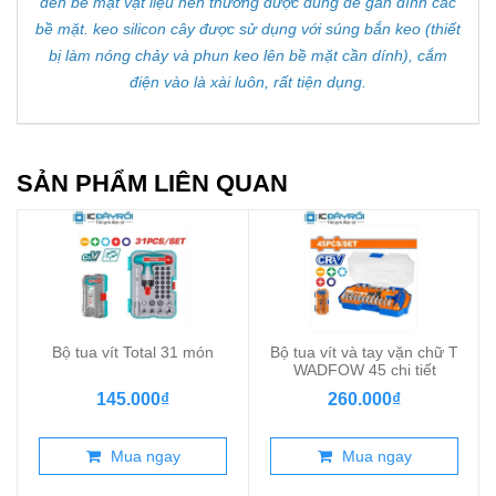
đến bề mặt vật liệu nên thường được dùng để gắn dính các
bề mặt. keo silicon cây được sử dụng với súng bắn keo (thiết
bị làm nóng chảy và phun keo lên bề mặt cần dính), cắm
điện vào là xài luôn, rất tiện dụng.
SẢN PHẨM LIÊN QUAN
Bộ tua vít Total 31 món
Bộ tua vít và tay vặn chữ T
WADFOW 45 chi tiết
145.000₫
260.000₫
Mua ngay
Mua ngay