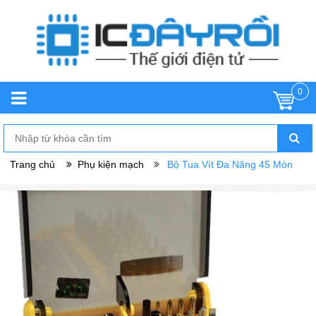
0
Trang chủ
Phụ kiện mạch
Bộ Tua Vít Đa Năng 45 Món