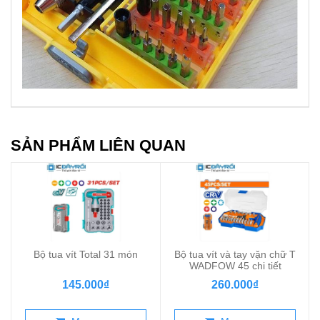
SẢN PHẨM LIÊN QUAN
Bộ tua vít Total 31 món
Bộ tua vít và tay vặn chữ T
WADFOW 45 chi tiết
145.000₫
260.000₫