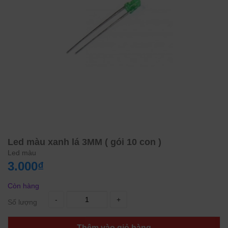
Led màu xanh lá 3MM ( gói 10 con )
Led màu
3.000₫
Còn hàng
-
+
Số lượng
Thêm vào giỏ hàng