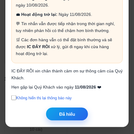
ngày 10/08/2026.
💼
Hoạt động trở lại:
Ngày 11/08/2026.
💬 Tin nhắn vẫn được tiếp nhận trong thời gian nghỉ,
tuy nhiên phản hồi có thể chậm hơn bình thường.
🛒 Các đơn hàng vẫn có thể đặt bình thường và sẽ
được
IC ĐÂY RỒI
xử lý, gửi đi ngay khi cửa hàng
hoạt động trở lại.
IC ĐÂY RỒI xin chân thành cảm ơn sự thông cảm của Quý
Khách.
SẢN PHẨM LIÊN QUAN
Hẹn gặp lại Quý Khách vào ngày
11/08/2026
❤️
Không hiển thị lại thông báo này
Đã hiểu
Led RB cathode 3MM (gói
Chụp led 3MM (gói 10 cái)
10 cái)