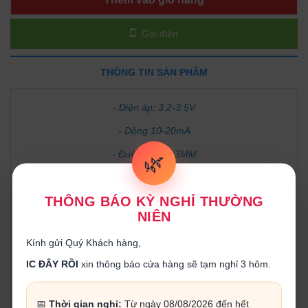
Gọi điện
THÔNG TIN SẢN PHẨM
- Điện áp: 3.2-3.5V
- Dòng 10-20mA
- Đường kính: 3MM
🌿
THÔNG BÁO KỲ NGHỈ THƯỜNG
NIÊN
Kính gửi Quý Khách hàng,
IC ĐÂY RỒI
xin thông báo cửa hàng sẽ tạm nghỉ 3 hôm.
📅
Thời gian nghỉ:
Từ ngày 08/08/2026 đến hết