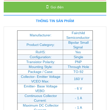
Gọi điện
THÔNG TIN SẢN PHẨM
Fairchild
Manufacturer:
Semiconductor
Bipolar Small
Product Category:
Signal
RoHS:
Yes
Configuration:
Single
Transistor Polarity:
PNP
Mounting Style:
Through Hole
Package / Case:
TO-92
Collector- Emitter Voltage
160 V
VCEO Max:
Emitter- Base Voltage
- 6 V
VEBO:
Continuous Collector
- 1 A
Current:
Maximum DC Collector
- 1 A