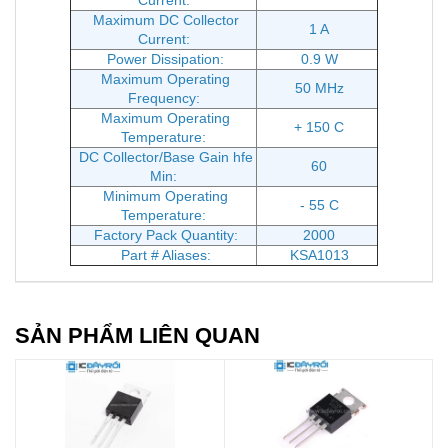
Current:
Maximum DC Collector
1 A
Current:
Power Dissipation:
0.9 W
Maximum Operating
50 MHz
Frequency:
Maximum Operating
+ 150 C
Temperature:
DC Collector/Base Gain hfe
60
Min:
Minimum Operating
- 55 C
Temperature:
Factory Pack Quantity:
2000
Part # Aliases:
KSA1013
SẢN PHẨM LIÊN QUAN