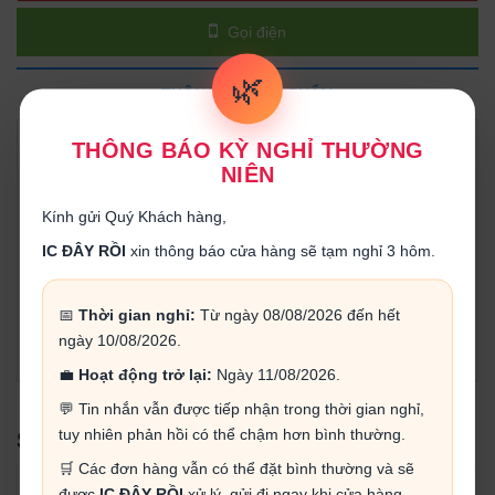
Gọi điện
🌿
THÔNG TIN SẢN PHẨM
THÔNG BÁO KỲ NGHỈ THƯỜNG
THÔNG SỐ KĨ THUẬT:
NIÊN
- Peak Repetitive Off-State Voltage, Vdrm: 600V
- On State RMS Current IT(rms): 16A
Kính gửi Quý Khách hàng,
- Triac Case Style: TO-220
- Gate Trigger Voltage Max Vgt: 700mV
IC ĐÂY RỒI
xin thông báo cửa hàng sẽ tạm nghỉ 3 hôm.
- Peak Gate Power: 5W
- Peak Non Rep Surge Current Itsm 50Hz: 155A
- Holding Current Max Ih: 45mA
📅
Thời gian nghỉ:
Từ ngày 08/08/2026 đến hết
- No. of Pins: 3Pins
ngày 10/08/2026.
- Operating Temperature Max: 150°C
💼
Hoạt động trở lại:
Ngày 11/08/2026.
💬 Tin nhắn vẫn được tiếp nhận trong thời gian nghỉ,
tuy nhiên phản hồi có thể chậm hơn bình thường.
SẢN PHẨM LIÊN QUAN
🛒 Các đơn hàng vẫn có thể đặt bình thường và sẽ
được
IC ĐÂY RỒI
xử lý, gửi đi ngay khi cửa hàng