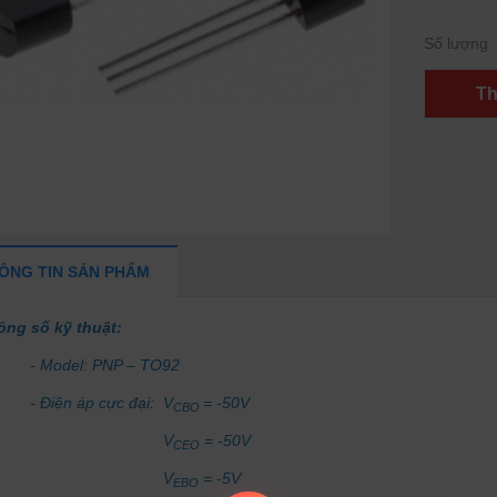
Số lượng
Th
ÔNG TIN SẢN PHẨM
ông số kỹ thuật:
Model: PNP – TO92
Điện áp cực đại: V
= -50V
CBO
V
= -50V
CEO
V
= -5V
EBO