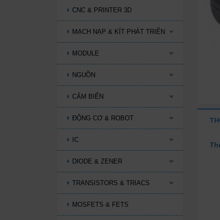
CNC & PRINTER 3D
MẠCH NẠP & KÍT PHÁT TRIỂN
MODULE
NGUỒN
CẢM BIẾN
ĐỘNG CƠ & ROBOT
TH
IC
Th
DIODE & ZENER
- 
- 
TRANSISTORS & TRIACS
MOSFETS & FETS