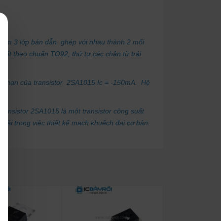
o gồm 3 lớp bán dẫn ghép với nhau thành 2 mối
ất theo chuẩn TO92, thứ tự các chân từ trái
giới hạn của transistor 2SA1015 Ic = -150mA. Hệ
Transistor 2SA1015 là một transistor công suất
 rãi trong việc thiết kế mạch khuếch đại cơ bản.