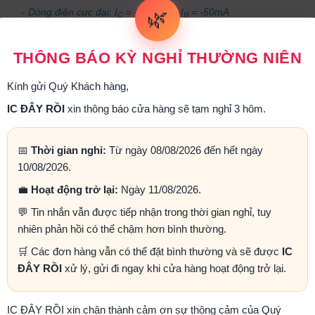
Dòng điện cực đại: I
= - 150mA, I
= -50mA
🌿
C
B
o
o
Nhiệt độ làm việc: -55
C ~ 125
C
THÔNG BÁO KỲ NGHỈ THƯỜNG NIÊN
ansistor 2SA1015
là transistor do hãng Toshiba sản xuất, có cấu tạ
 P-N, thuộc loại transistor thuận PNP.
Transistor 2SA1015
được sản xu
Kính gửi Quý Khách hàng,
 phải: E C B.
IC ĐÂY RỒI
xin thông báo cửa hàng sẽ tạm nghỉ 3 hôm.
ansistor 2SA1015
có điện áp giới hạn lên tới Uce = -50V, dòng điện 
khuếch đại hFE của transistor 2SA1015 trong khoảng 70 đến 400.
📅
Thời gian nghỉ:
Từ ngày 08/08/2026 đến hết ngày
o
o
ansistor 2SA1015
có thể hoạt động ở dải nhiệt độ từ -55
C ~ 125
C. 
10/08/2026.
, tuy nhiên tần số làm việc cao. Transistor 2SA1015 được sử dụng rỗng
💼
Hoạt động trở lại:
Ngày 11/08/2026.
💬 Tin nhắn vẫn được tiếp nhận trong thời gian nghỉ, tuy
nhiên phản hồi có thể chậm hơn bình thường.
 PHẨM LIÊN QUAN
🛒 Các đơn hàng vẫn có thể đặt bình thường và sẽ được
IC
ĐÂY RỒI
xử lý, gửi đi ngay khi cửa hàng hoạt động trở lại.
IC ĐÂY RỒI xin chân thành cảm ơn sự thông cảm của Quý