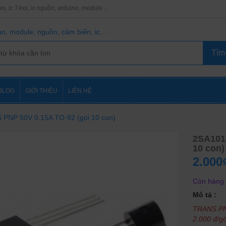
8xx, ic 74xx, ic nguồn, arduino, module ...
o, module, nguồn, cảm biến, ic...
BLOG
GIỚI THIỆU
LIÊN HỆ
PNP 50V 0.15A TO-92 (gói 10 con)
2SA101
10 con)
2.000
Còn hàng
Mô tả :
TRANS PN
2.000 đ/gó