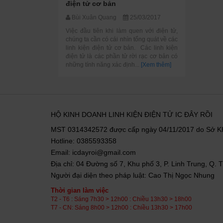
điện tử cơ bản
Bùi Xuân Quang
25/03/2017
Việc đầu tiên khi làm quen với điện tử,
chúng ta cần có cái nhìn tổng quát về các
linh kiện điện tử cơ bản. Các linh kiện
điện tử là các phần tử rời rạc cơ bản có
những tính năng xác định...
[Xem thêm]
HỘ KINH DOANH LINH KIỆN ĐIỆN TỬ IC ĐÂY RỒI
MST 0314342572 được cấp ngày 04/11/2017 do Sở 
Hotline: 0385593358
Email: icdayroi@gmail.com
Địa chỉ: 04 Đường số 7, Khu phố 3, P. Linh Trung, Q.
Người đại diện theo pháp luật: Cao Thị Ngọc Nhung
Thời gian làm việc
T2 - T6 : Sáng 7h30 > 12h00 : Chiều 13h30 > 18h00
T7 - CN: Sáng 8h00 > 12h00 : Chiều 13h30 > 17h00