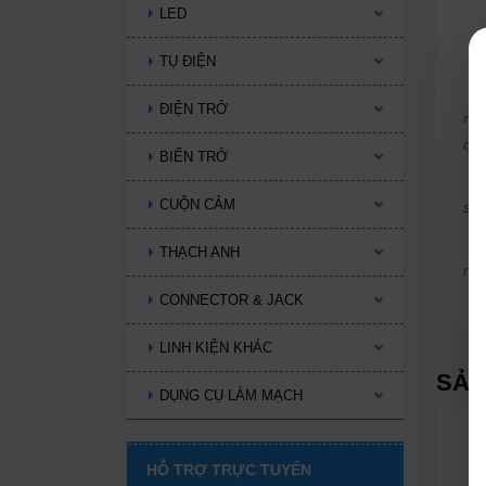
LED
- 
- 
TỤ ĐIỆN
Tr
ĐIỆN TRỞ
nối
qua
BIẾN TRỞ
Tr
CUỘN CẢM
số 
Tr
THẠCH ANH
nhỏ
CONNECTOR & JACK
LINH KIỆN KHÁC
SẢN
DỤNG CỤ LÀM MẠCH
HỖ TRỢ TRỰC TUYẾN