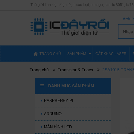
Thế giới linh kiện điện tử, ic các loại, atmega, stm, ic 8051, ic 7
Arduin
TRANG CHỦ
SẢN PHẨM
CẮT KHẮC LASER
Trang chủ
Transistor & Triacs
2SA1015 TRANS 
DANH MỤC SẢN PHẨM
RASPBERRY PI
ARDUINO
MÀN HÌNH LCD