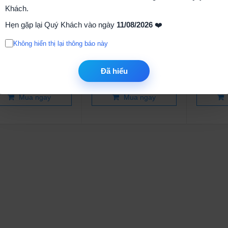
Khách.
Hẹn gặp lại Quý Khách vào ngày
11/08/2026
❤️
Không hiển thị lại thông báo này
A06-600B TRIAC 6A
BT138-600E TRIAC 12A
Transist
600V TO220
600V TO-220
Y NPN 
Đã hiểu
5.000₫
3.000₫
Mua ngay
Mua ngay