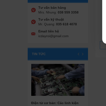
Tư vấn bán hàng
Mrs. Nhung:
038 559 3358
Tư vấn kỹ thuật
BT
Mr. Quang:
035 618 4078
Email liên hệ
icdayroi@gmail.com
TIN TỨC
Điện tử cơ bản: Các linh kiện