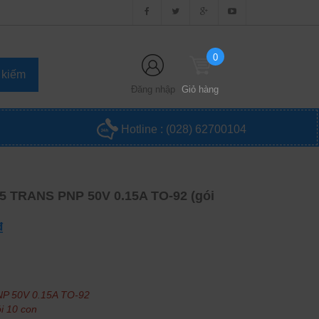
0
Đăng nhập
Giỏ hàng
Hotline :
(028) 62700104
5 TRANS PNP 50V 0.15A TO-92 (gói
₫
P 50V 0.15A TO-92
i 10 con