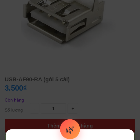
USB-AF90-RA (gói 5 cái)
3.500₫
Còn hàng
-
+
Số lượng
Thêm vào giỏ hàng
🌿