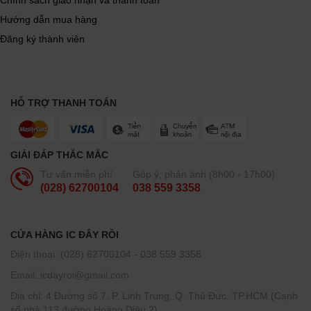
Chính sách giao nhận và thanh toán
Hướng dẫn mua hàng
Đăng ký thành viên
HỖ TRỢ THANH TOÁN
GIẢI ĐÁP THẮC MẮC
Tư vấn miễn phí
Góp ý, phản ánh (8h00 - 17h00)
(028) 62700104
038 559 3358
CỬA HÀNG IC ĐÂY RỒI
Điện thoại: (028) 62700104 - 038 559 3358
Email: icdayroi@gmail.com
Địa chỉ: 4 Đường số 7, P. Linh Trung, Q. Thủ Đức, TP.HCM (Cạnh
số nhà 113 đường Hoàng Diệu 2)