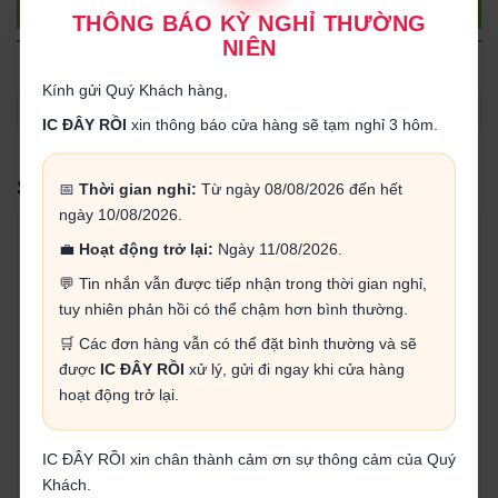
Gọi điện
THÔNG BÁO KỲ NGHỈ THƯỜNG
NIÊN
THÔNG TIN SẢN PHẨM
Kính gửi Quý Khách hàng,
IC ĐÂY RỒI
xin thông báo cửa hàng sẽ tạm nghỉ 3 hôm.
SẢN PHẨM LIÊN QUAN
📅
Thời gian nghỉ:
Từ ngày 08/08/2026 đến hết
ngày 10/08/2026.
💼
Hoạt động trở lại:
Ngày 11/08/2026.
💬 Tin nhắn vẫn được tiếp nhận trong thời gian nghỉ,
tuy nhiên phản hồi có thể chậm hơn bình thường.
🛒 Các đơn hàng vẫn có thể đặt bình thường và sẽ
Đầu chuyển đổi USB
Micro USB Female Socket
được
IC ĐÂY RỒI
xử lý, gửi đi ngay khi cửa hàng
Type-C sang USB A
5Pin
hoạt động trở lại.
15.000₫
1.000₫
IC ĐÂY RỒI xin chân thành cảm ơn sự thông cảm của Quý
Mua ngay
Mua ngay
Khách.