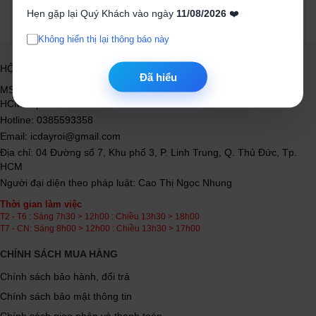
Hẹn gặp lại Quý Khách vào ngày
11/08/2026
❤️
Không hiển thị lại thông báo này
HỘ KINH DOANH LINH KIỆN ĐIỆN TỬ IC ĐÂY RỒI
Đã hiểu
MST 0314342572 được cấp ngày 04/11/2017 do Sở KH và ĐT TP
HCM cấp
Hotline: 0385593358
Email: icdayroi@gmail.com
Địa chỉ: 04 Đường số 7, Khu phố 3, P. Linh Trung, Q. Thủ Đức, Tp.
HCM
Người đại diện theo pháp luật: Cao Thị Ngọc Nhung
Thời gian làm việc
T2 - T6 : Sáng 7h30 > 12h00 : Chiều 13h30 > 18h00
T7 - CN: Sáng 8h00 > 12h00 : Chiều 13h30 > 17h00
CHÍNH SÁCH MUA HÀNG
Chính sách bảo hành, đổi trả
Chính sách bảo mật thông tin