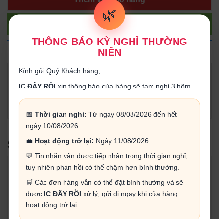
🌿
Gọi điện
THÔNG BÁO KỲ NGHỈ THƯỜNG
NIÊN
THÔNG TIN SẢN PHẨM
Kính gửi Quý Khách hàng,
Sử dụng cho các loại máy khoan gia dụng, máy khoan tự
IC ĐÂY RỒI
xin thông báo cửa hàng sẽ tạm nghỉ 3 hôm.
chế, máy khoan mini, dùng để khoan gỗ, khoan mạch điện
tử, khoan nhựa, khoan mica...
📅
Thời gian nghỉ:
Từ ngày 08/08/2026 đến hết
ngày 10/08/2026.
💼
Hoạt động trở lại:
Ngày 11/08/2026.
SẢN PHẨM LIÊN QUAN
💬 Tin nhắn vẫn được tiếp nhận trong thời gian nghỉ,
tuy nhiên phản hồi có thể chậm hơn bình thường.
🛒 Các đơn hàng vẫn có thể đặt bình thường và sẽ
được
IC ĐÂY RỒI
xử lý, gửi đi ngay khi cửa hàng
hoạt động trở lại.