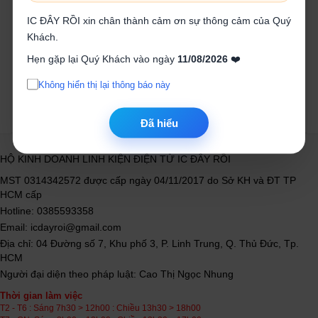
Mũi phay PCB CNC
Mũi khoan 3.2MM
0.2MM
IC ĐÂY RỒI xin chân thành cảm ơn sự thông cảm của Quý
40.000₫
4.000₫
Khách.
Hẹn gặp lại Quý Khách vào ngày
11/08/2026
❤️
Mua ngay
Mua ngay
Không hiển thị lại thông báo này
Đã hiểu
HỘ KINH DOANH LINH KIỆN ĐIỆN TỬ IC ĐÂY RỒI
MST 0314342572 được cấp ngày 04/11/2017 do Sở KH và ĐT TP
HCM cấp
Hotline: 0385593358
Email: icdayroi@gmail.com
Địa chỉ: 04 Đường số 7, Khu phố 3, P. Linh Trung, Q. Thủ Đức, Tp.
HCM
Người đại diện theo pháp luật: Cao Thị Ngọc Nhung
Thời gian làm việc
T2 - T6 : Sáng 7h30 > 12h00 : Chiều 13h30 > 18h00