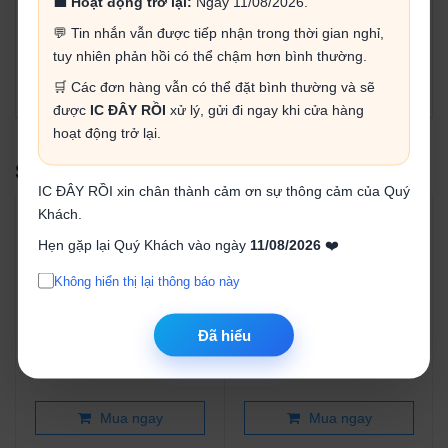
💼
Hoạt động trở lại:
Ngày 11/08/2026.
ra (OUT) để đạt mức điện áp mà mình mong muốn. Điện áp
💬 Tin nhắn vẫn được tiếp nhận trong thời gian nghỉ,
đầu vào từ 4-35V, điện áp ra từ 1,25-30V, dòng Max 3A, có
tuy nhiên phản hồi có thể chậm hơn bình thường.
thể cấp nguồn sử dụng tốt cho raspberry và module sim.......
Chú ý:
Cẩn thận cấp ngược chân + - IN.
🛒 Các đơn hàng vẫn có thể đặt bình thường và sẽ
được
IC ĐÂY RỒI
xử lý, gửi đi ngay khi cửa hàng
hoạt động trở lại.
SẢN PHẨM LIÊN QUAN
IC ĐÂY RỒI xin chân thành cảm ơn sự thông cảm của Quý
Khách.
Hẹn gặp lại Quý Khách vào ngày
11/08/2026
❤️
Không hiển thị lại thông báo này
Biến áp cách ly chống giật
Hộp đế pin 18650 loại 4
Đã hiểu
50W 220v ra 220v
cell mắc song song
250.000₫
12.000₫
Mua ngay
Mua ngay