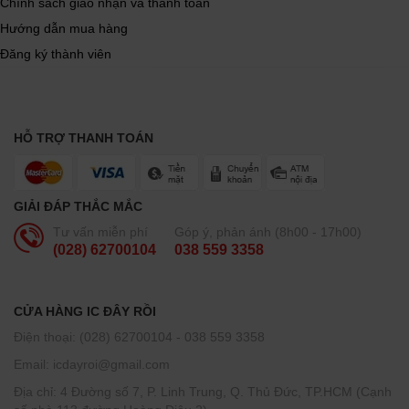
Chính sách giao nhận và thanh toán
Hướng dẫn mua hàng
Đăng ký thành viên
HỖ TRỢ THANH TOÁN
GIẢI ĐÁP THẮC MẮC
Tư vấn miễn phí
Góp ý, phản ánh (8h00 - 17h00)
(028) 62700104
038 559 3358
CỬA HÀNG IC ĐÂY RỒI
Điện thoại: (028) 62700104 - 038 559 3358
Email: icdayroi@gmail.com
Địa chỉ: 4 Đường số 7, P. Linh Trung, Q. Thủ Đức, TP.HCM (Cạnh