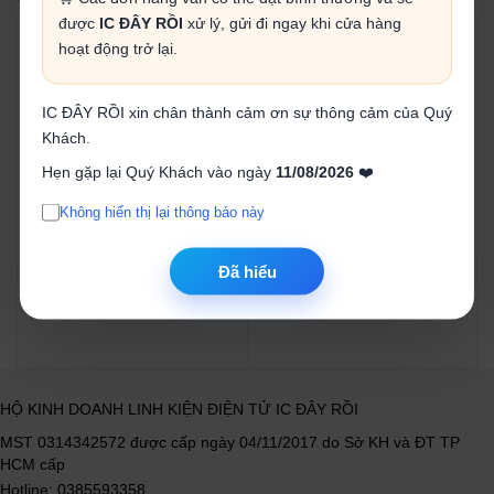
được
IC ĐÂY RỒI
xử lý, gửi đi ngay khi cửa hàng
hoạt động trở lại.
IC ĐÂY RỒI xin chân thành cảm ơn sự thông cảm của Quý
Khách.
Động cơ coreless 716
Động cơ hộp số vuông
Hẹn gặp lại Quý Khách vào ngày
11/08/2026
❤️
12V40RPM
25.000₫
125.000₫
Không hiển thị lại thông báo này
Mua ngay
Mua ngay
Đã hiểu
HỘ KINH DOANH LINH KIỆN ĐIỆN TỬ IC ĐÂY RỒI
MST 0314342572 được cấp ngày 04/11/2017 do Sở KH và ĐT TP
HCM cấp
Hotline: 0385593358