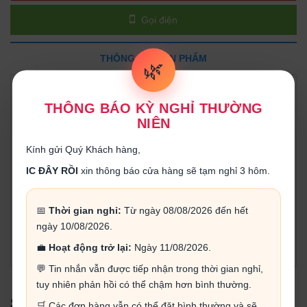
Gọi điện
THÔNG TIN SẢN PHẨM
🌿
Động cơ giảm tốc tỷ lệ 1:90 với tất cả bánh răng được làm
THÔNG BÁO KỲ NGHỈ THƯỜNG
bằng kim loại cho độ bền vượt trội hơn so với động cơ bánh
NIÊN
răng nhựa thông thường.
Kính gửi Quý Khách hàng,
Thông số kĩ thuật:
IC ĐÂY RỒI
xin thông báo cửa hàng sẽ tạm nghỉ 3 hôm.
- Tỷ lệ giảm 1:90
- Điện áp sử dụng: 3~6VDC.
- Dòng điện tiêu thụ: 110-200mA
- Tỉ số truyền: 1: 90 (động cơ quay 90 vòng trục chính
📅
Thời gian nghỉ:
Từ ngày 08/08/2026 đến hết
quay 1 vòng).
ngày 10/08/2026.
- Tốc độ tại 6VDC: 110RPM (110 vòng / 1 phút)
💼
Hoạt động trở lại:
Ngày 11/08/2026.
- Lực kéo tối đa: 3KG
💬 Tin nhắn vẫn được tiếp nhận trong thời gian nghỉ,
tuy nhiên phản hồi có thể chậm hơn bình thường.
SẢN PHẨM LIÊN QUAN
🛒 Các đơn hàng vẫn có thể đặt bình thường và sẽ