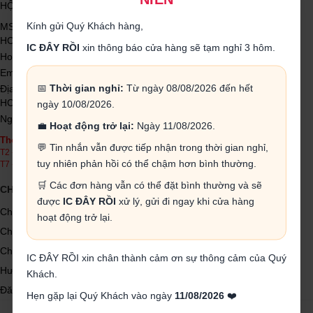
HỘ KINH DOANH LINH KIỆN ĐIỆN TỬ IC ĐÂY RỒI
Kính gửi Quý Khách hàng,
MST 0314342572 được cấp ngày 04/11/2017 do Sở KH và ĐT TP
HCM cấp
IC ĐÂY RỒI
xin thông báo cửa hàng sẽ tạm nghỉ 3 hôm.
Hotline: 0385593358
Email: icdayroi@gmail.com
📅
Thời gian nghỉ:
Từ ngày 08/08/2026 đến hết
Địa chỉ: 04 Đường số 7, Khu phố 3, P. Linh Trung, Q. Thủ Đức, Tp.
HCM
ngày 10/08/2026.
Người đại diện theo pháp luật: Cao Thị Ngọc Nhung
💼
Hoạt động trở lại:
Ngày 11/08/2026.
Thời gian làm việc
💬 Tin nhắn vẫn được tiếp nhận trong thời gian nghỉ,
T2 - T6 : Sáng 7h30 > 12h00 : Chiều 13h30 > 18h00
tuy nhiên phản hồi có thể chậm hơn bình thường.
T7 - CN: Sáng 8h00 > 12h00 : Chiều 13h30 > 17h00
🛒 Các đơn hàng vẫn có thể đặt bình thường và sẽ
CHÍNH SÁCH MUA HÀNG
được
IC ĐÂY RỒI
xử lý, gửi đi ngay khi cửa hàng
Chính sách bảo hành, đổi trả
hoạt động trở lại.
Chính sách bảo mật thông tin
Chính sách giao nhận và thanh toán
IC ĐÂY RỒI xin chân thành cảm ơn sự thông cảm của Quý
Hướng dẫn mua hàng
Khách.
Đăng ký thành viên
Hẹn gặp lại Quý Khách vào ngày
11/08/2026
❤️