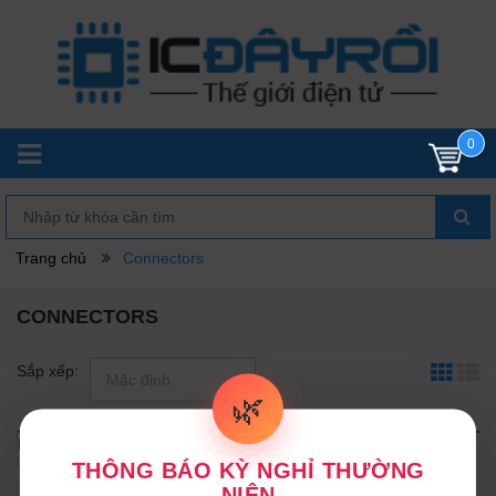
0
Trang chủ
Connectors
CONNECTORS
Sắp xếp:
🌿
Không có sản phẩm nào trong danh mục này.
THÔNG BÁO KỲ NGHỈ THƯỜNG
NIÊN