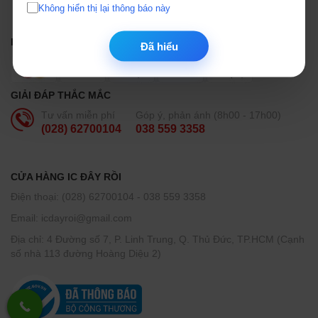
Không hiển thị lại thông báo này
HỖ TRỢ THANH TOÁN
Đã hiểu
GIẢI ĐÁP THẮC MẮC
Tư vấn miễn phí
Góp ý, phản ánh (8h00 - 17h00)
(028) 62700104
038 559 3358
CỬA HÀNG IC ĐÂY RỒI
Điện thoại: (028) 62700104 - 038 559 3358
Email: icdayroi@gmail.com
Địa chỉ: 4 Đường số 7, P. Linh Trung, Q. Thủ Đức, TP.HCM (Cạnh
số nhà 113 đường Hoàng Diệu 2)