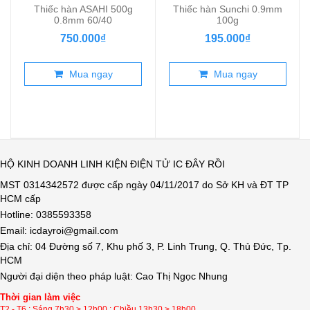
Thiếc hàn ASAHI 500g
Thiếc hàn Sunchi 0.9mm
0.8mm 60/40
100g
750.000₫
195.000₫
Mua ngay
Mua ngay
HỘ KINH DOANH LINH KIỆN ĐIỆN TỬ IC ĐÂY RỒI
MST 0314342572 được cấp ngày 04/11/2017 do Sở KH và ĐT TP
HCM cấp
Hotline: 0385593358
Email: icdayroi@gmail.com
Địa chỉ: 04 Đường số 7, Khu phố 3, P. Linh Trung, Q. Thủ Đức, Tp.
HCM
Người đại diện theo pháp luật: Cao Thị Ngọc Nhung
Thời gian làm việc
T2 - T6 : Sáng 7h30 > 12h00 : Chiều 13h30 > 18h00