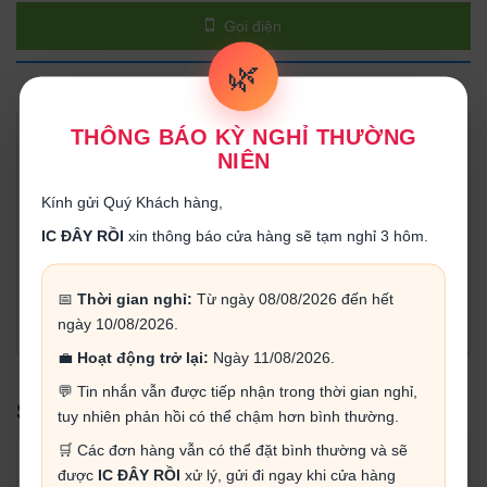
Gọi điện
🌿
THÔNG TIN SẢN PHẨM
THÔNG BÁO KỲ NGHỈ THƯỜNG
Đặc điểm kỹ thuật:
NIÊN
- 6mm / Single-Turn / Carbon Film
- henolic Base / Resin Mold
Kính gửi Quý Khách hàng,
- Open Frame / PC Board Stand-offs
IC ĐÂY RỒI
xin thông báo cửa hàng sẽ tạm nghỉ 3 hôm.
- Enclosed Cover
📅
Thời gian nghỉ:
Từ ngày 08/08/2026 đến hết
ngày 10/08/2026.
💼
Hoạt động trở lại:
Ngày 11/08/2026.
💬 Tin nhắn vẫn được tiếp nhận trong thời gian nghỉ,
SẢN PHẨM LIÊN QUAN
tuy nhiên phản hồi có thể chậm hơn bình thường.
🛒 Các đơn hàng vẫn có thể đặt bình thường và sẽ
được
IC ĐÂY RỒI
xử lý, gửi đi ngay khi cửa hàng